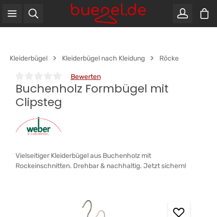
War
Zum Hauptinhalt springen
Kleiderbügel
Kleiderbügel nach Kleidung
Röcke
Bewerten
Buchenholz Formbügel mit
Durchschnittliche Bewertung von 0 von 5 Sternen
Clipsteg
Vielseitiger Kleiderbügel aus Buchenholz mit
Rockeinschnitten. Drehbar & nachhaltig. Jetzt sichern!
Bildergalerie überspringen