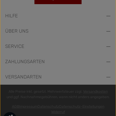
HILFE
ÜBER UNS
SERVICE
ZAHLUNGSARTEN
VERSANDARTEN
Alle Preise inkl. gesetzl. Mehrwertsteuer zzgl.
Versandkosten
und ggf. Nachnahmegebühren, wenn nicht anders angegeben.
AGB
Impressum
Datenschutz
Datenschutz-Einstellungen
Widerruf