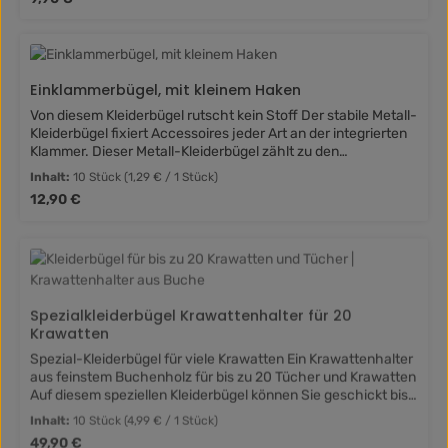
Kunststoff sehr textilschonend. So lassen sich empfindliche
Schuhe und auch feine Tücher ohne Druckstellen und Falten
aufbewahren. Dank des Klammer-Kleiderbügels mit einer
Größe von 5,5 x 2,2 cm bringen Sie so Ordnung in den
Schrank ? denn gerade Schuhwerk und Halstücher fristen
Einklammerbügel, mit kleinem Haken
hier oft ein unsortiertes Dasein. Den Einklammerbügel
können Sie in Einheiten zu 10 und zu 50 Stück bestellen.
Von diesem Kleiderbügel rutscht kein Stoff Der stabile Metall-
Der Einklammerbügel auf einen Blick: 5,5 x 2,2 cm aus Metall
Kleiderbügel fixiert Accessoires jeder Art an der integrierten
mit schwarzer Gummierung Endkappe aus Kunststoff
Klammer. Dieser Metall-Kleiderbügel zählt zu den
Einklammerbügeln. Damit eignet er sich besonders gut für
Inhalt:
10 Stück
(1,29 € / 1 Stück)
Accessoires, Schuhwerk, Schals und Tücher oder auch für
Regulärer Preis:
12,90 €
Krawatten, Socken und Hüte. Durch die schmale
Hakenöffnung hängt dieser Kleiderbügel besonders sicher an
der Kleiderstange. Befestigen Sie Ihre Stoffe einfach an der
Klammer, die durch ihre Gummierung zudem noch
textilschonend ist. Optisch abgerundet wird der Kleiderbügel
durch die hübsche Endkappe aus Metall. Der Einklammer-
Spezialkleiderbügel Krawattenhalter für 20
Kleiderbügel auf einen Blick: Klammergröße 5,5 x 2,5 cm aus
Krawatten
Metall Endkappe aus Metall mit kleinem Haken
Spezial-Kleiderbügel für viele Krawatten Ein Krawattenhalter
aus feinstem Buchenholz für bis zu 20 Tücher und Krawatten
Auf diesem speziellen Kleiderbügel können Sie geschickt bis
zu 20 Krawatten und Halstücher unterbringen. Aus
Inhalt:
10 Stück
(4,99 € / 1 Stück)
Buchenholz gefertigt und mit vernickelten Metallteilen
Regulärer Preis:
49,90 €
versehen, überzeugt dieser Kleiderbügel auf ganzer Länge.