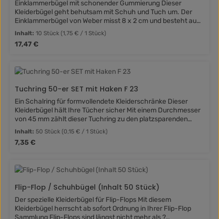
Einklammerbügel mit schonender Gummierung Dieser
Kleiderbügel geht behutsam mit Schuh und Tuch um. Der
Einklammerbügel von Weber misst 8 x 2 cm und besteht aus
stabilem Metall. An der Klammer mit schwarzer Gummierung
Inhalt:
10 Stück
(1,75 € / 1 Stück)
lassen sich Schuhe, Stiefel, Schals und Halstücher sicher
Regulärer Preis:
17,47 €
am Kleiderbügel befestigen. Der Einklammerbügel auf
einen Blick: 8 x 2 cm aus Metall mit schwarzer Gummierung
Tuchring 50-er SET mit Haken F 23
Ein Schalring für formvollendete Kleiderschränke Dieser
Kleiderbügel hält Ihre Tücher sicher Mit einem Durchmesser
von 45 mm zählt dieser Tuchring zu den platzsparenden
Kleiderbügeln und kann zugleich durch seine vielseitigen
Inhalt:
50 Stück
(0,15 € / 1 Stück)
Einsatzmöglichkeiten überzeugen. Fädeln Sie Stoffe und
Regulärer Preis:
7,35 €
Textilien einfach durch die Öffnung und erfreuen Sie sich an
ihrem sicheren Halt. Verfügbar ist der Schalring in einem
kräftigen Schwarz oder dezentem frosted Design. Tücher
und Schals finden so auch besonders stilvoll den passenden
Platz im Kleiderschank. Der Tuchring F 23 mit Haken auf
Flip-Flop / Schuhbügel (Inhalt 50 Stück)
einen Blick: Durchmesser von 45 mm stabiler Haken in
Schwarz oder frosted erhältlich
Der spezielle Kleiderbügel für Flip-Flops Mit diesem
Kleiderbügel herrscht ab sofort Ordnung in Ihrer Flip-Flop
Sammlung Flip-Flops sind längst nicht mehr als ?