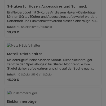
S-Haken für Hosen, Accessoires und Schmuck
Ein Kleiderbügel mit S-Kurve An diesem Haken-Kleiderbügel
können Gürtel, Tücher und Accessoires aufbewahrt werden.
Schönheit und Funktionalität vereint dieser Kleiderbügel aus
Metall. Während er optisch durch silberne Symmetrie und
Inhalt:
10 Stück
(1,09 € / 1 Stück)
eine harmonische Linie überzeugt, zeigt er sich im Alltag
Regulärer Preis:
10,90 €
vielseitig einsetzbar. Ob Schmuck, Gürtel, Halstücher oder
Schals ? der Kleiderbügel hält Ihre Accessoires geschickt.
Diesen Spezial-Kleiderbügel können Sie zu 10 oder zu 50
Stück bei uns bestellen. Der Haken für Accessoires auf
einen Blick: aus Metall erhältlich in schwarz und silber
Metall-Stiefelhalter
Kleiderbügel für einen hohen Schaft. Dieser Kleiderbügel
zählt zu den Spezialbügeln für Stiefel. Möchten Sie Ihre
Stiefel sicher aufbewahren und sind auf der Suche nach
einem passenden Hänger? Mit diesem Spezial-Kleiderbügel
Inhalt:
10 Stück
(1,59 € / 1 Stück)
können Sie Ihre Stiefel knitterfrei aufhängen. Klemmen Sie
Regulärer Preis:
15,90 €
einfach den Schaft an der Klammer fest und hängen Sie den
Kleiderbügel problemlos an Kleiderhaken und Kleiderstange.
Sie erhalten den Stiefel-Kleiderbügel zu zehn oder zu 50
Stück. Der Stiefelhalter auf einen Blick: aus Metall
rutschfest beschichtet 8 cm breit
Einklammerbügel