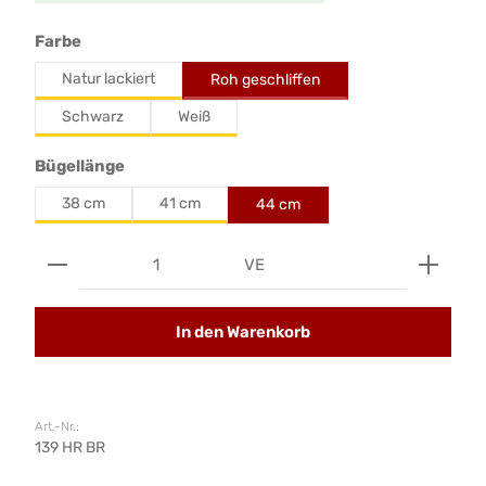
auswählen
Farbe
Natur lackiert
Roh geschliffen
Schwarz
Weiß
auswählen
Bügellänge
38 cm
41 cm
44 cm
Produkt Anzahl: Gib den gewünschten Wert ein od
VE
In den Warenkorb
Art.-Nr.:
139 HR BR