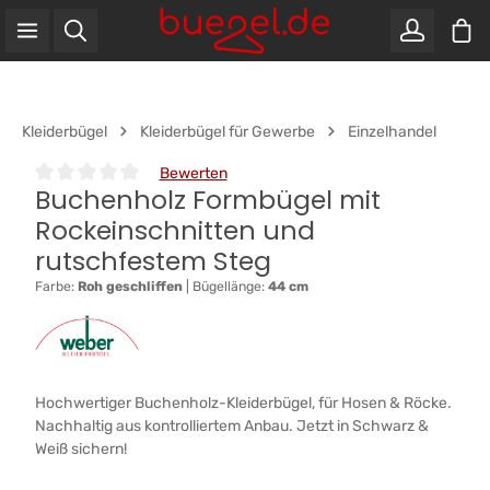
War
Zum Hauptinhalt springen
Kleiderbügel
Kleiderbügel für Gewerbe
Einzelhandel
Bewerten
Buchenholz Formbügel mit
Durchschnittliche Bewertung von 0 von 5 Sternen
Rockeinschnitten und
rutschfestem Steg
Farbe:
Roh geschliffen
|
Bügellänge:
44 cm
Hochwertiger Buchenholz-Kleiderbügel, für Hosen & Röcke.
Nachhaltig aus kontrolliertem Anbau. Jetzt in Schwarz &
Weiß sichern!