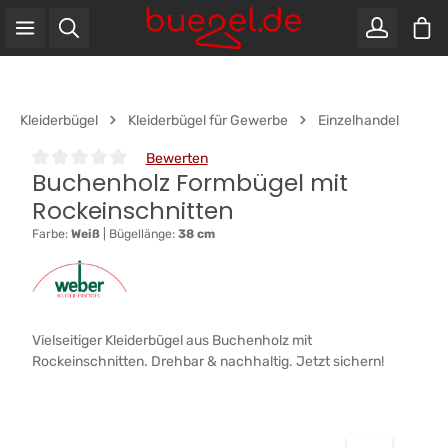
War
Zum Hauptinhalt springen
Kleiderbügel
Kleiderbügel für Gewerbe
Einzelhandel
Bewerten
Buchenholz Formbügel mit
Durchschnittliche Bewertung von 0 von 5 Sternen
Rockeinschnitten
Farbe:
Weiß
|
Bügellänge:
38 cm
Vielseitiger Kleiderbügel aus Buchenholz mit
Rockeinschnitten. Drehbar & nachhaltig. Jetzt sichern!
Bildergalerie überspringen