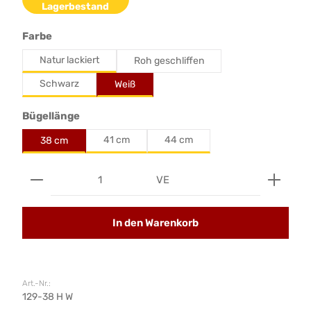
Lagerbestand
auswählen
Farbe
Natur lackiert
Roh geschliffen
Schwarz
Weiß
auswählen
Bügellänge
41 cm
44 cm
38 cm
Produkt Anzahl: Gib den gewünschten Wert ein od
VE
In den Warenkorb
Art.-Nr.:
129-38 H W