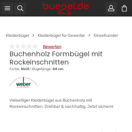
War
Zum Hauptinhalt springen
Kleiderbügel
Kleiderbügel für Gewerbe
Einzelhandel
Bewerten
Buchenholz Formbügel mit
Durchschnittliche Bewertung von 0 von 5 Sternen
Rockeinschnitten
Farbe:
Weiß
|
Bügellänge:
44 cm
Vielseitiger Kleiderbügel aus Buchenholz mit
Rockeinschnitten. Drehbar & nachhaltig. Jetzt sichern!
Bildergalerie überspringen