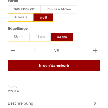
auswählen
Farbe
Natur lackiert
Roh geschliffen
Schwarz
Weiß
auswählen
Bügellänge
38 cm
41 cm
44 cm
Produkt Anzahl: Gib den gewünschten Wert ein od
VE
In den Warenkorb
Art.-Nr.:
129 H W
Beschreibung