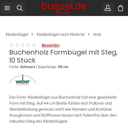
War
Zum Hauptinhalt springen
Kleiderbügel
Kleiderbügel nach Material
Holz
Bewerten
Buchenholz Formbügel mit Steg,
Durchschnittliche Bewertung von 0 von 5 Sternen
10 Stück
Farbe:
Schwarz
|
Bügellänge:
38 cm
Der Form-Kleiderbügel aus Buchenholz hat eine gewinkelte
Form mit Steg. Auf 44 cm Breite fühlen sich Pullover und
Oberbekleidung genauso wohl wie Hemden und Kostüme.
Anzughosen und Stoffhosen lassen sich faltenfrei über den
robusten Steg des Kleiderbügels