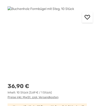
Bildergalerie überspringen
Regulärer Preis:
36,90 €
Inhalt:
10 Stück
(3,69 € / 1 Stück)
Preise inkl. MwSt. zzgl. Versandkosten