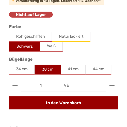
Versandfertig in 10 Tagen, Lieferzeit 1-2 Wochen**
Nicht auf Lager
auswählen
Farbe
Roh geschliffen
Natur lackiert
Weiß
Schwarz
auswählen
Bügellänge
34 cm
41 cm
44 cm
38 cm
Produkt Anzahl: Gib den gewünschten Wert ein od
VE
In den Warenkorb