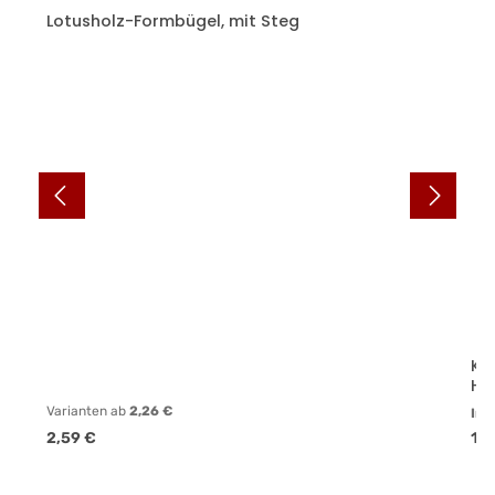
Lotusholz-Formbügel, mit Steg
Kl
Ho
Varianten ab
2,26 €
Inh
Regulärer Preis:
Reg
2,59 €
16,