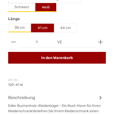
Schwarz
Weiß
auswählen
Länge
38 cm
41 cm
44 cm
Produkt Anzahl: Gib den gewünschten Wert ein od
VE
In den Warenkorb
Art.-Nr.:
129-41 W
Beschreibung
Edler Buchenholz-Kleiderbügel – Ein Must-Have für Ihren
KleiderschrankVerleihen Sie Ihrem Kleiderschrank einen