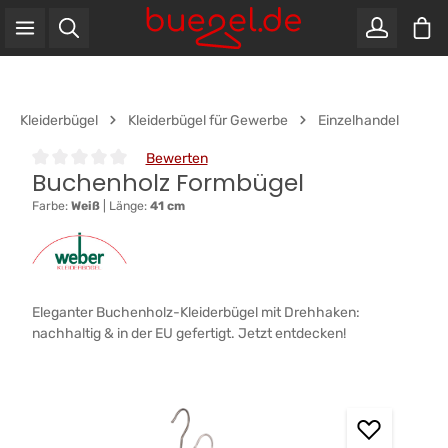
War
Zum Hauptinhalt springen
Kleiderbügel
Kleiderbügel für Gewerbe
Einzelhandel
Bewerten
Buchenholz Formbügel
Durchschnittliche Bewertung von 0 von 5 Sternen
Farbe:
Weiß
|
Länge:
41 cm
Eleganter Buchenholz-Kleiderbügel mit Drehhaken:
nachhaltig & in der EU gefertigt. Jetzt entdecken!
Bildergalerie überspringen