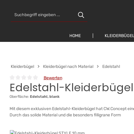
 Hauptinhalt springen
Zur Suche springen
Zur Hauptnavigation springen
HOME
KLEIDERBÜGE
Kleiderbügel
Kleiderbügel nach Material
Edelstahl
Bewerten
Edelstahl-Kleiderbüge
Durchschnittliche Bewertung von 0 von 5 Sternen
Oberfläche:
Edelstahl, blank
Mit diesem exklusiven Edelstahl-Kleiderbügel hat CW.Concept ein
Durch das solide Material und die besonders filligrane Form
Bildergalerie überspringen