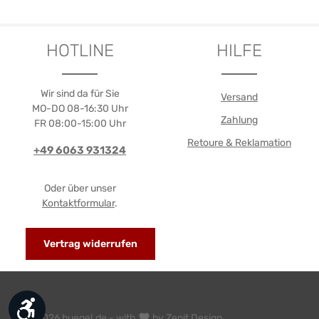
HOTLINE
HILFE
Wir sind da für Sie
Versand
MO-DO 08-16:30 Uhr
Zahlung
FR 08:00-15:00 Uhr
Retoure & Reklamation
+49 6063 931324
Oder über unser
Kontaktformular
.
Vertrag widerrufen
Werkzeugleiste anzeigen
© 2026 buegel.de - with
by
Zenit Design