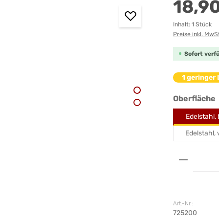
18,9
Inhalt:
1 Stück
Preise inkl. MwS
Sofort verfü
1 geringer
Oberfläche
Edelstahl,
Edelstahl,
Produkt 
Art.-Nr.:
725200