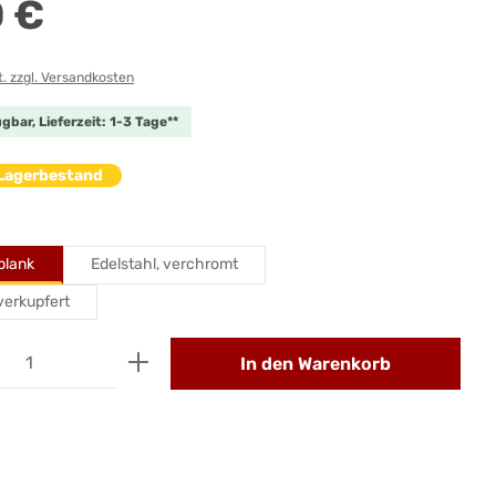
0 €
t. zzgl. Versandkosten
gbar, Lieferzeit: 1-3 Tage**
 Lagerbestand
auswählen
 blank
Edelstahl, verchromt
 verkupfert
Anzahl: Gib den gewünschten Wert ein od
In den Warenkorb