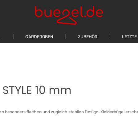
L
GARDEROBEN
ZUBEHÖR
LETZTE
l STYLE 10 mm
en besonders flachen und zugleich stabilen Design-Kleiderbügel erscha
Regulärer Preis