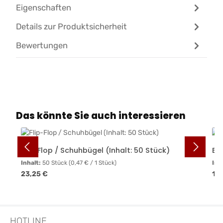
Eigenschaften
Details zur Produktsicherheit
Bewertungen
Produktgalerie überspringen
Das könnte Sie auch interessieren
Flip-Flop / Schuhbügel (Inhalt: 50 Stück)
Ei
Inhalt:
50 Stück
(0,47 € / 1 Stück)
Inh
Regulärer Preis:
Reg
23,25 €
17,
HOTLINE