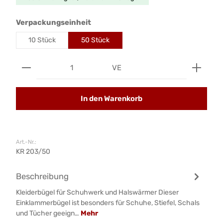
auswählen
Verpackungseinheit
10 Stück
50 Stück
Produkt Anzahl: Gib den gewünschten Wert ein od
VE
In den Warenkorb
Art.-Nr.:
KR 203/50
Beschreibung
Kleiderbügel für Schuhwerk und Halswärmer Dieser
Einklammerbügel ist besonders für Schuhe, Stiefel, Schals
und Tücher geeign…
Mehr