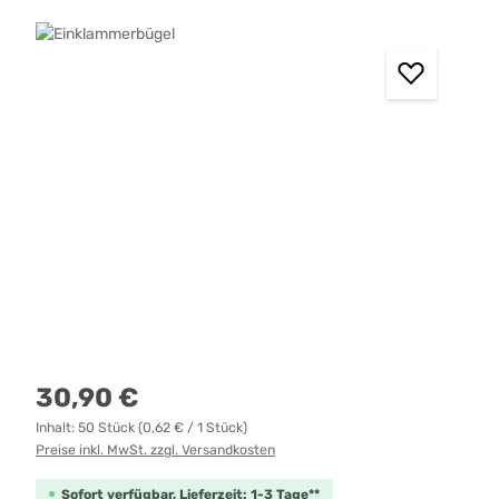
Bildergalerie überspringen
Regulärer Preis:
30,90 €
Inhalt:
50 Stück
(0,62 € / 1 Stück)
Preise inkl. MwSt. zzgl. Versandkosten
Sofort verfügbar, Lieferzeit: 1-3 Tage**