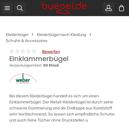
War
Zum Hauptinhalt springen
Kleiderbügel
Kleiderbügel nach Kleidung
Schuhe & Accessoires
Bewerten
Einklammerbügel
Durchschnittliche Bewertung von 0 von 5 Sternen
Verpackungseinheit:
50 Stück
Bei diesem Kleiderbügel handelt es sich um einen
Einklammerbügel. Der Metall-Kleiderbügel ist durch seine
schwarze Gummierung und die Endkappe aus Kunststoff
sehr textilschonend. So lassen sich empfindliche Schuhe
und auch feine Tücher ohne Druckstellen u