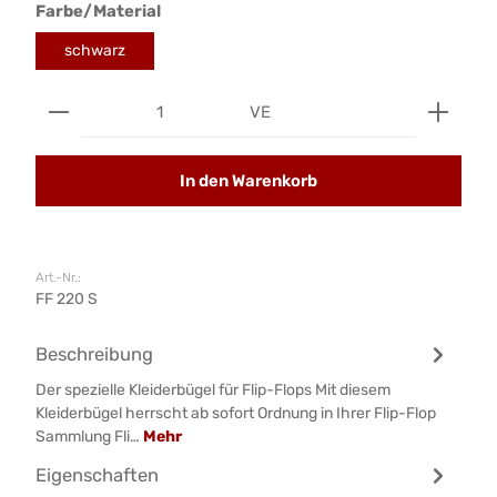
auswählen
Farbe/Material
schwarz
Produkt Anzahl: Gib den gewünschten Wert ein od
VE
In den Warenkorb
Art.-Nr.:
FF 220 S
Beschreibung
Der spezielle Kleiderbügel für Flip-Flops Mit diesem
Kleiderbügel herrscht ab sofort Ordnung in Ihrer Flip-Flop
Sammlung Fli…
Mehr
Eigenschaften