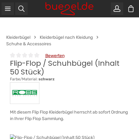
War
Zum Hauptinhalt springen
Kleiderbügel
Kleiderbügel nach Kleidung
Schuhe & Accessoires
Bewerten
Flip-Flop / Schuhbügel (Inhalt
Durchschnittliche Bewertung von 0 von 5 Sternen
50 Stück)
Farbe/Material:
schwarz
Mit diesem Flip Flop Kleiderbügel herrscht ab sofort Ordnung
in Ihrer Flip Flop Sammlung.
Bildergalerie überspringen