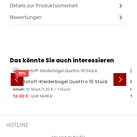
Details zur Produktsicherheit
Bewertungen
Produktgalerie überspringen
Das könnte Sie auch interessieren
19
%
Kunststoff-Kleiderbügel Quattro 10 Stück
Ei
Inhalt:
10 Stück
(1,20 € / 1 Stück)
Inh
Verkaufspreis:
Reg
12,00 €
Regulärer Preis:
12,
UVP
14,99 €
HOTLINE