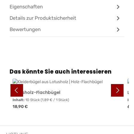
Eigenschaften
Details zur Produktsicherheit
Bewertungen
Produktgalerie überspringen
Das könnte Sie auch interessieren
Lotusholz-Flachbügel
Lo
Inhalt:
10 Stück
(1,89 € / 1 Stück)
Inh
Regulärer Preis:
Reg
18,90 €
65