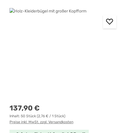
Bildergalerie überspringen
Regulärer Preis:
137,90 €
Inhalt:
50 Stück
(2,76 € / 1 Stück)
Preise inkl. MwSt. zzgl. Versandkosten