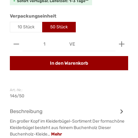
Sofort verfügbar, Lieferzeit: 1-3 Tage**
auswählen
Verpackungseinheit
10 Stück
50 Stück
Produkt Anzahl: Gib den gewünschten Wert ein od
VE
In den Warenkorb
Art.-Nr.:
146/50
Beschreibung
Ein großer Kopf im Kleiderbügel-Sortiment Der formschöne
Kleiderbügel besteht aus feinem Buchenholz Dieser
Buchenholz-Kleide…
Mehr