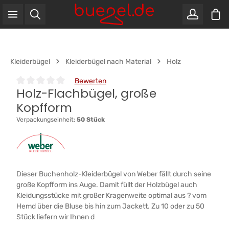
War
Zum Hauptinhalt springen
Kleiderbügel
Kleiderbügel nach Material
Holz
Bewerten
Holz-Flachbügel, große
Durchschnittliche Bewertung von 0 von 5 Sternen
Kopfform
Verpackungseinheit:
50 Stück
Dieser Buchenholz-Kleiderbügel von Weber fällt durch seine
große Kopfform ins Auge. Damit füllt der Holzbügel auch
Kleidungsstücke mit großer Kragenweite optimal aus ? vom
Hemd über die Bluse bis hin zum Jackett. Zu 10 oder zu 50
Stück liefern wir Ihnen d