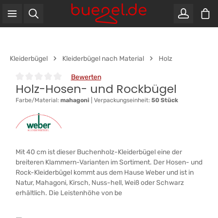
War
Zum Hauptinhalt springen
Kleiderbügel
Kleiderbügel nach Material
Holz
Bewerten
Holz-Hosen- und Rockbügel
Durchschnittliche Bewertung von 0 von 5 Sternen
Farbe/Material:
mahagoni
|
Verpackungseinheit:
50 Stück
Mit 40 cm ist dieser Buchenholz-Kleiderbügel eine der
breiteren Klammern-Varianten im Sortiment. Der Hosen- und
Rock-Kleiderbügel kommt aus dem Hause Weber und ist in
Natur, Mahagoni, Kirsch, Nuss-hell, Weiß oder Schwarz
erhältlich. Die Leistenhöhe von be