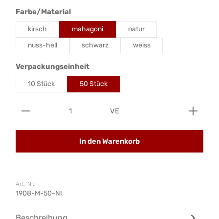
auswählen
Farbe/Material
kirsch
mahagoni
natur
nuss-hell
schwarz
weiss
auswählen
Verpackungseinheit
10 Stück
50 Stück
Produkt Anzahl: Gib den gewünschten Wert ein od
VE
In den Warenkorb
Art.-Nr.:
1908-M-50-NI
Beschreibung