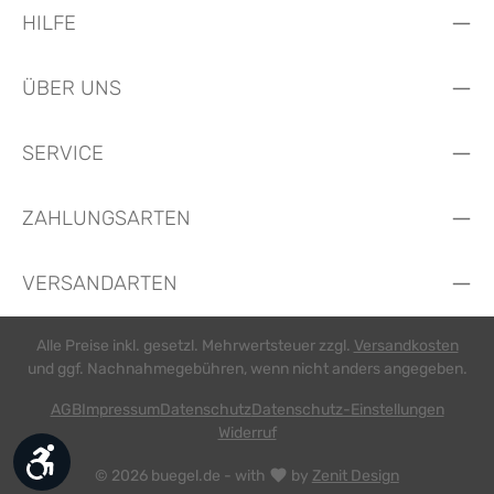
HILFE
ÜBER UNS
SERVICE
ZAHLUNGSARTEN
VERSANDARTEN
Alle Preise inkl. gesetzl. Mehrwertsteuer zzgl.
Versandkosten
und ggf. Nachnahmegebühren, wenn nicht anders angegeben.
AGB
Impressum
Datenschutz
Datenschutz-Einstellungen
Widerruf
Werkzeugleiste anzeigen
© 2026 buegel.de - with
by
Zenit Design