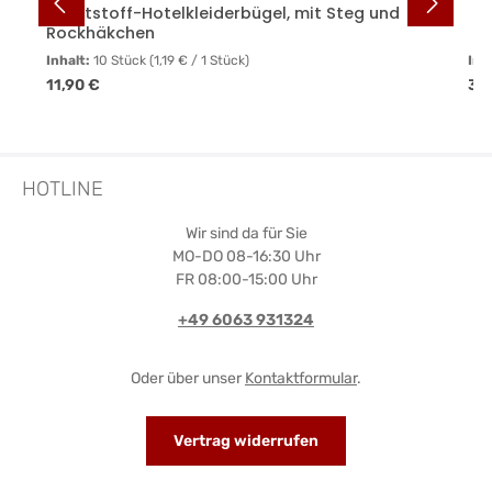
Kunststoff-Hotelkleiderbügel, mit Steg und
Rockhäkchen
Inhalt:
10 Stück
(1,19 € / 1 Stück)
Inh
Regulärer Preis:
Reg
11,90 €
31
HOTLINE
Wir sind da für Sie
MO-DO 08-16:30 Uhr
FR 08:00-15:00 Uhr
+49 6063 931324
Oder über unser
Kontaktformular
.
Vertrag widerrufen