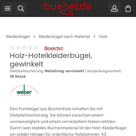
War
Zum Hauptinhalt springen
Kleiderbügel
Kleiderbügel nach Material
Holz
Bewerten
Holz-Hotelkleiderbügel,
Durchschnittliche Bewertung von 0 von 5 Sternen
gewinkelt
Diebstahlsicherung:
Metallring vernickelt
|
Verpackungseinheit:
10 Stück
Den Formbügel aus Buchenholz erhalten Sie mit
Diebstahlsicherung. Sie können zwischen einem
vermessingtem und einem vernickeltem Haken wählen.
Durch sein stabiles Buchenmaterial ist der Holz-Kleiderbügel
ein solider Hänger für ordentliche Hotelzimmer. 43