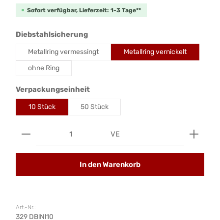
Sofort verfügbar, Lieferzeit: 1-3 Tage**
auswählen
Diebstahlsicherung
Metallring vermessingt
Metallring vernickelt
ohne Ring
auswählen
Verpackungseinheit
10 Stück
50 Stück
Produkt Anzahl: Gib den gewünschten Wert ein od
VE
In den Warenkorb
Art.-Nr.:
329 DBlNl10