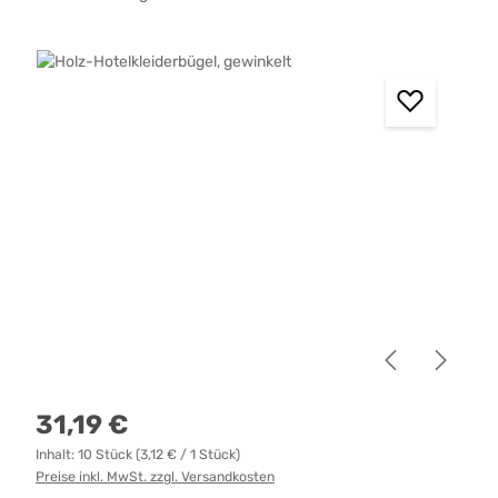
Bildergalerie überspringen
Regulärer Preis:
31,19 €
Inhalt:
10 Stück
(3,12 € / 1 Stück)
Preise inkl. MwSt. zzgl. Versandkosten