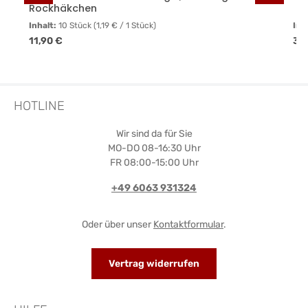
Rockhäkchen
Inhalt:
10 Stück
(1,19 € / 1 Stück)
Inh
Regulärer Preis:
Reg
11,90 €
31
HOTLINE
Wir sind da für Sie
MO-DO 08-16:30 Uhr
FR 08:00-15:00 Uhr
+49 6063 931324
Oder über unser
Kontaktformular
.
Vertrag widerrufen