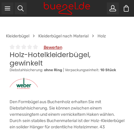
War
Zum Hauptinhalt springen
Kleiderbügel
Kleiderbügel nach Material
Holz
Bewerten
Holz-Hotelkleiderbügel,
Durchschnittliche Bewertung von 0 von 5 Sternen
gewinkelt
Diebstahlsicherung:
ohne Ring
|
Verpackungseinheit:
10 Stück
Den Formbügel aus Buchenholz erhalten Sie mit
Diebstahlsicherung. Sie können zwischen einem
vermessingtem und einem vernickeltem Haken wählen.
Durch sein stabiles Buchenmaterial ist der Holz-Kleiderbügel
ein solider Hänger für ordentliche Hotelzimmer. 43