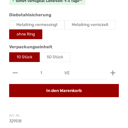
Sofort verfügbar, Lieferzeit: 1-3 Tage**
auswählen
Diebstahlsicherung
Metallring vermessingt
Metallring vernickelt
ohne Ring
auswählen
Verpackungseinheit
10 Stück
50 Stück
Produkt Anzahl: Gib den gewünschten Wert ein od
VE
In den Warenkorb
Art.-Nr.:
329DB