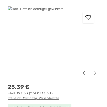
Bildergalerie überspringen
Regulärer Preis:
25,39 €
Inhalt:
10 Stück
(2,54 € / 1 Stück)
Preise inkl. MwSt. zzgl. Versandkosten