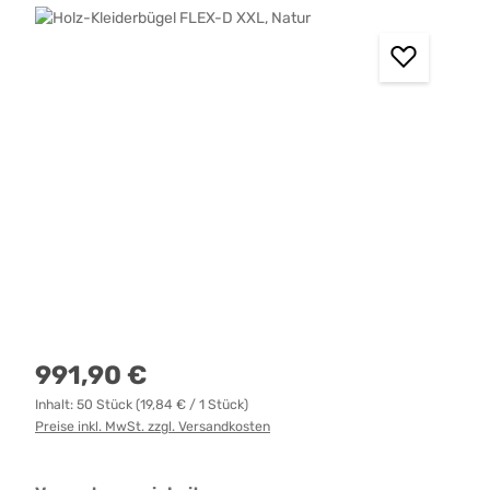
Bildergalerie überspringen
Regulärer Preis:
991,90 €
Inhalt:
50 Stück
(19,84 € / 1 Stück)
Preise inkl. MwSt. zzgl. Versandkosten