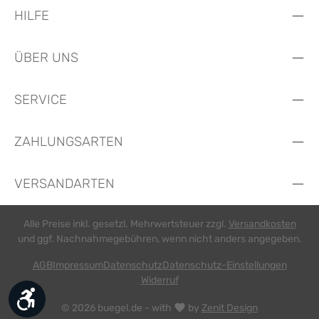
HILFE
ÜBER UNS
SERVICE
ZAHLUNGSARTEN
VERSANDARTEN
Alle Preise inkl. gesetzl. Mehrwertsteuer zzgl.
Versandkosten
und ggf. Nachnahmegebühren, wenn nicht anders angegeben.
AGB
Impressum
Datenschutz
Datenschutz-Einstellungen
Widerruf
Werkzeugleiste anzeigen
© 2026 buegel.de - with
by
Zenit Design