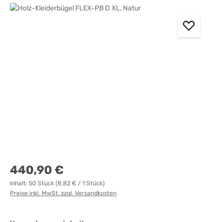
Bildergalerie überspringen
Regulärer Preis:
440,90 €
Inhalt:
50 Stück
(8,82 € / 1 Stück)
Preise inkl. MwSt. zzgl. Versandkosten