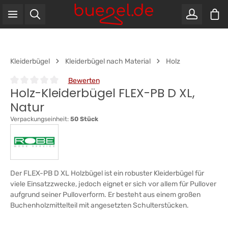
War
Zum Hauptinhalt springen
Kleiderbügel
Kleiderbügel nach Material
Holz
Bewerten
Holz-Kleiderbügel FLEX-PB D XL,
Durchschnittliche Bewertung von 0 von 5 Sternen
Natur
Verpackungseinheit:
50 Stück
Der FLEX-PB D XL Holzbügel ist ein robuster Kleiderbügel für
viele Einsatzzwecke, jedoch eignet er sich vor allem für Pullover
aufgrund seiner Pulloverform. Er besteht aus einem großen
Buchenholzmittelteil mit angesetzten Schulterstücken.