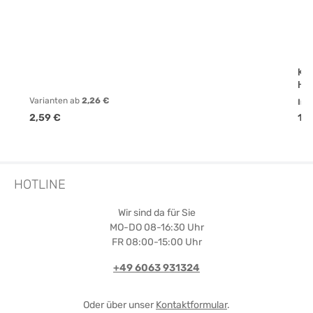
Kl
Ho
Varianten ab
2,26 €
Inh
Regulärer Preis:
Reg
2,59 €
16,
HOTLINE
Wir sind da für Sie
MO-DO 08-16:30 Uhr
FR 08:00-15:00 Uhr
+49 6063 931324
Oder über unser
Kontaktformular
.