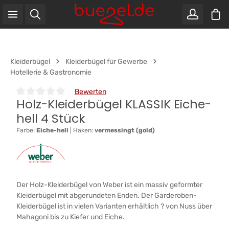
War
Zum Hauptinhalt springen
Kleiderbügel
Kleiderbügel für Gewerbe
Hotellerie & Gastronomie
Bewerten
Holz-Kleiderbügel KLASSIK Eiche-
Durchschnittliche Bewertung von 0 von 5 Sternen
hell 4 Stück
Farbe:
Eiche-hell
|
Haken:
vermessingt (gold)
Der Holz-Kleiderbügel von Weber ist ein massiv geformter
Kleiderbügel mit abgerundeten Enden. Der Garderoben-
Kleiderbügel ist in vielen Varianten erhältlich ? von Nuss über
Mahagoni bis zu Kiefer und Eiche.