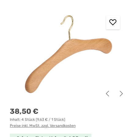
Bildergalerie überspringen
Regulärer Preis:
38,50 €
Inhalt:
4 Stück
(9,63 € / 1 Stück)
Preise inkl. MwSt. zzgl. Versandkosten