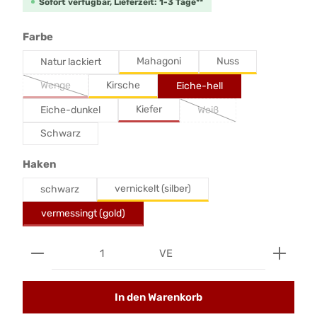
Sofort verfügbar, Lieferzeit: 1-3 Tage**
auswählen
Farbe
Mahagoni
Nuss
Natur lackiert
Wenge
Kirsche
Eiche-hell
Kiefer
Eiche-dunkel
Weiß
Schwarz
auswählen
Haken
vernickelt (silber)
schwarz
vermessingt (gold)
Produkt Anzahl: Gib den gewünschten Wert ein od
VE
In den Warenkorb