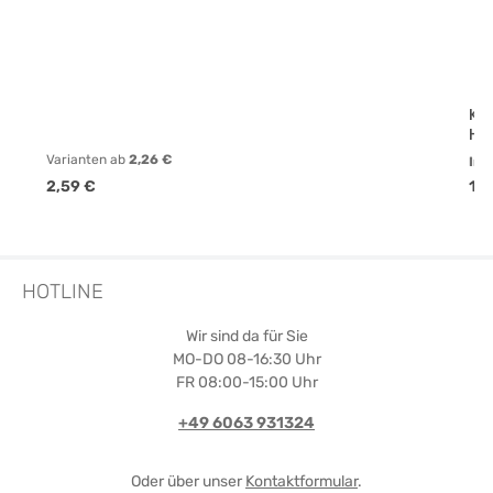
Kl
Ho
Varianten ab
2,26 €
Inh
Regulärer Preis:
Reg
2,59 €
16,
HOTLINE
Wir sind da für Sie
MO-DO 08-16:30 Uhr
FR 08:00-15:00 Uhr
+49 6063 931324
Oder über unser
Kontaktformular
.