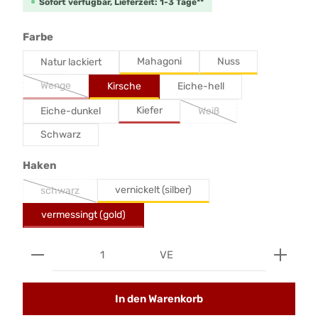
Sofort verfügbar, Lieferzeit: 1-3 Tage**
auswählen
Farbe
Mahagoni
Nuss
Natur lackiert
Wenge
Kirsche
Eiche-hell
Kiefer
Eiche-dunkel
Weiß
Schwarz
auswählen
Haken
vernickelt (silber)
schwarz
vermessingt (gold)
Produkt Anzahl: Gib den gewünschten Wert ein od
VE
In den Warenkorb