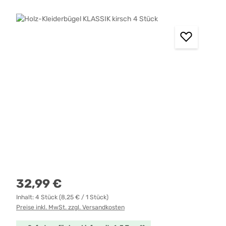
Bildergalerie überspringen
Regulärer Preis:
32,99 €
Inhalt:
4 Stück
(8,25 € / 1 Stück)
Preise inkl. MwSt. zzgl. Versandkosten