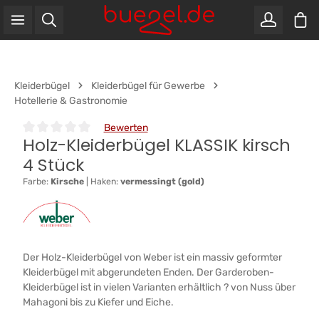
War
Zum Hauptinhalt springen
Kleiderbügel
Kleiderbügel für Gewerbe
Hotellerie & Gastronomie
Bewerten
Holz-Kleiderbügel KLASSIK kirsch
Durchschnittliche Bewertung von 0 von 5 Sternen
4 Stück
Farbe:
Kirsche
|
Haken:
vermessingt (gold)
Der Holz-Kleiderbügel von Weber ist ein massiv geformter
Kleiderbügel mit abgerundeten Enden. Der Garderoben-
Kleiderbügel ist in vielen Varianten erhältlich ? von Nuss über
Mahagoni bis zu Kiefer und Eiche.