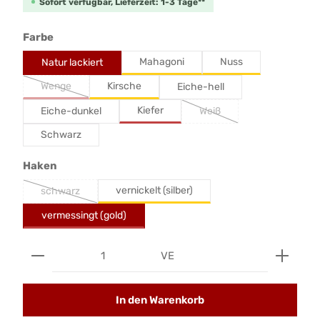
Sofort verfügbar, Lieferzeit: 1-3 Tage**
auswählen
Farbe
Mahagoni
Nuss
Natur lackiert
Wenge
Kirsche
Eiche-hell
Kiefer
Eiche-dunkel
Weiß
Schwarz
auswählen
Haken
vernickelt (silber)
schwarz
vermessingt (gold)
Produkt Anzahl: Gib den gewünschten Wert ein od
VE
In den Warenkorb