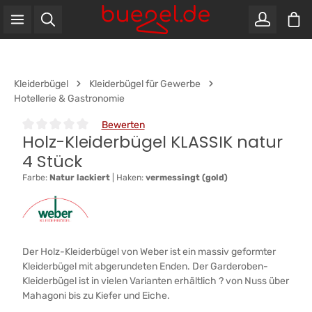
War
Zum Hauptinhalt springen
Kleiderbügel
Kleiderbügel für Gewerbe
Hotellerie & Gastronomie
Bewerten
Holz-Kleiderbügel KLASSIK natur
Durchschnittliche Bewertung von 0 von 5 Sternen
4 Stück
Farbe:
Natur lackiert
|
Haken:
vermessingt (gold)
Der Holz-Kleiderbügel von Weber ist ein massiv geformter
Kleiderbügel mit abgerundeten Enden. Der Garderoben-
Kleiderbügel ist in vielen Varianten erhältlich ? von Nuss über
Mahagoni bis zu Kiefer und Eiche.