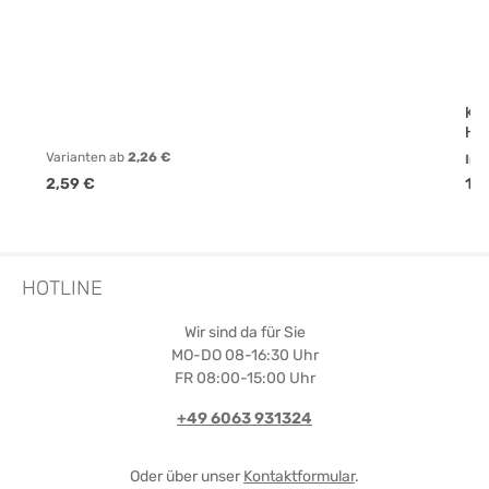
Kl
Ho
Varianten ab
2,26 €
Inh
Regulärer Preis:
Reg
2,59 €
16,
HOTLINE
Wir sind da für Sie
MO-DO 08-16:30 Uhr
FR 08:00-15:00 Uhr
+49 6063 931324
Oder über unser
Kontaktformular
.