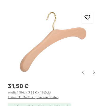
Bildergalerie überspringen
Regulärer Preis:
31,50 €
Inhalt:
4 Stück
(7,88 € / 1 Stück)
Preise inkl. MwSt. zzgl. Versandkosten