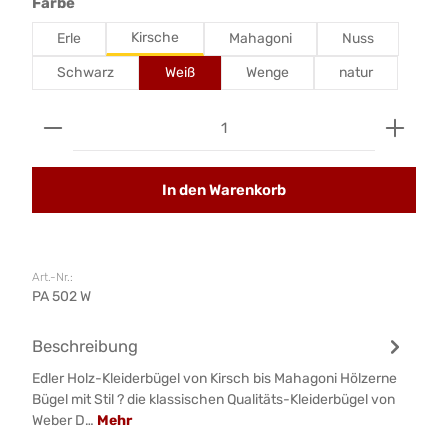
auswählen
Farbe
Kirsche
Erle
Mahagoni
Nuss
Schwarz
Weiß
Wenge
natur
Produkt Anzahl: Gib den gewünschten Wert ein od
In den Warenkorb
Art.-Nr.:
PA 502 W
Beschreibung
Edler Holz-Kleiderbügel von Kirsch bis Mahagoni Hölzerne
Bügel mit Stil ? die klassischen Qualitäts-Kleiderbügel von
Weber D…
Mehr