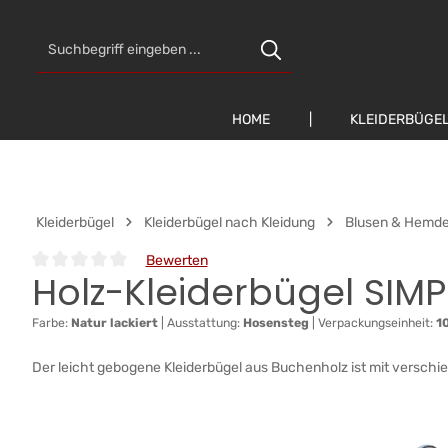
 Hauptinhalt springen
Zur Suche springen
Zur Hauptnavigation springen
HOME
KLEIDERBÜGE
Kleiderbügel
Kleiderbügel nach Kleidung
Blusen & Hemd
Bewerten
Holz-Kleiderbügel SIMP
Durchschnittliche Bewertung von 0 von 5 Sternen
Farbe:
Natur lackiert
|
Ausstattung:
Hosensteg
|
Verpackungseinheit:
1
Der leicht gebogene Kleiderbügel aus Buchenholz ist mit verschie
Bildergalerie überspringen