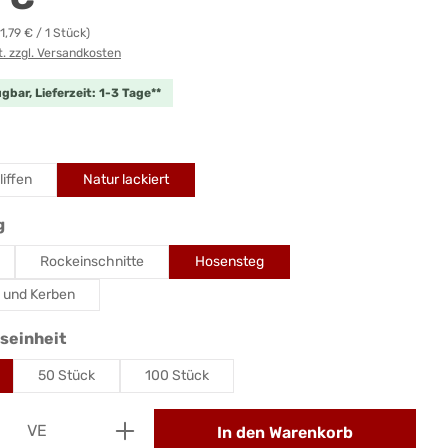
(1,79 € / 1 Stück)
t. zzgl. Versandkosten
gbar, Lieferzeit: 1-3 Tage**
hlen
iffen
Natur lackiert
auswählen
g
Rockeinschnitte
Hosensteg
 und Kerben
auswählen
seinheit
50 Stück
100 Stück
Anzahl: Gib den gewünschten Wert ein od
VE
In den Warenkorb