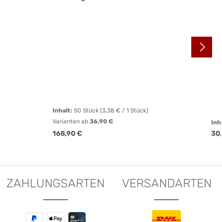
Inhalt:
50 Stück
(3,38 € / 1 Stück)
Varianten ab
36,90 €
Inh
Regulärer Preis:
Reg
168,90 €
30
Details
ZAHLUNGSARTEN
VERSANDARTEN