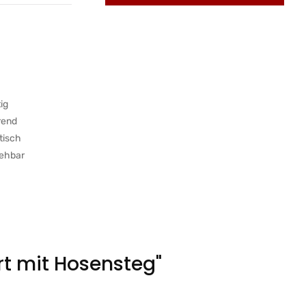
ig
rend
tisch
ehbar
rt mit Hosensteg"