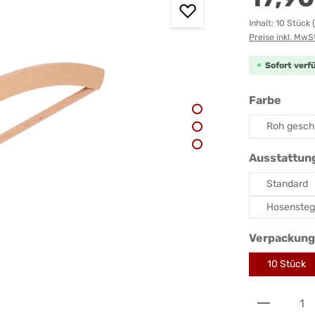
Inhalt:
10 Stück
Preise inkl. MwS
Sofort verfü
auswä
Farbe
Roh geschl
Ausstattun
Standard
Hosensteg
Verpackung
10 Stück
Produkt 