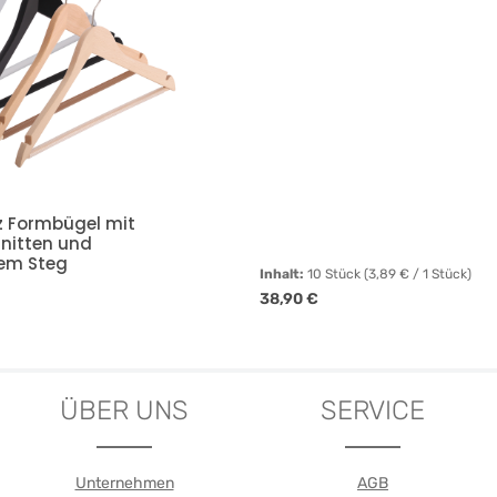
Formbügel mit
nitten und
tem Steg
Inhalt:
10 Stück
(3,89 € / 1 Stück)
is:
Regulärer Preis:
38,90 €
Details
Details
ÜBER UNS
SERVICE
Unternehmen
AGB