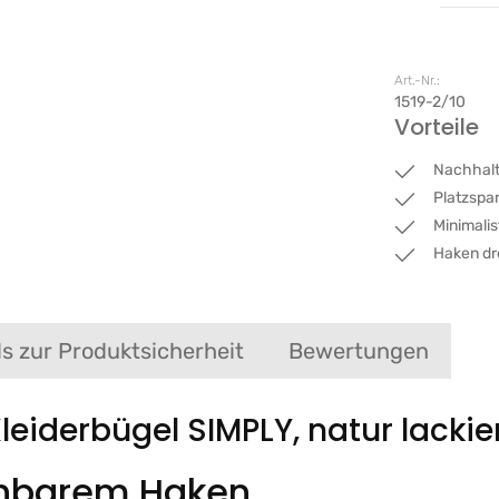
Art.-Nr.:
1519-2/10
Vorteile
Nachhalt
Platzspa
Minimalis
Haken dr
ls zur Produktsicherheit
Bewertungen
eiderbügel SIMPLY, natur lackie
ehbarem Haken