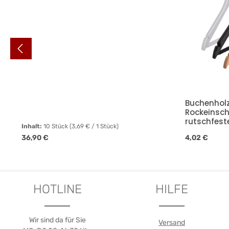
Buchenholz 
Rockeinsch
rutschfes
Inhalt:
10 Stück
(3,69 € / 1 Stück)
Regulärer Preis:
Regulärer Pre
36,90 €
4,02 €
Details
HOTLINE
HILFE
Wir sind da für Sie
Versand