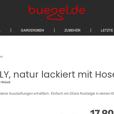
L
GARDEROBEN
ZUBEHÖR
LETZTE
en
LY, natur lackiert mit Ho
0 Stück
dene Ausstattungen erhältlich. Einfach ein Stück Nostalgie in deinen K
Regulärer Preis
17,90