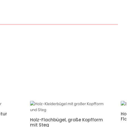
atur
Ho
Fl
Holz-Flachbügel, große Kopfform
mit Steg