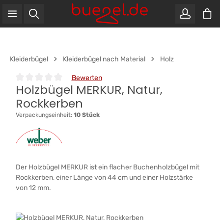
War
Zum Hauptinhalt springen
Kleiderbügel
Kleiderbügel nach Material
Holz
Bewerten
Holzbügel MERKUR, Natur,
Durchschnittliche Bewertung von 0 von 5 Sternen
Rockkerben
Verpackungseinheit:
10 Stück
Der Holzbügel MERKUR ist ein flacher Buchenholzbügel mit
Rockkerben, einer Länge von 44 cm und einer Holzstärke
von 12 mm.
Bildergalerie überspringen