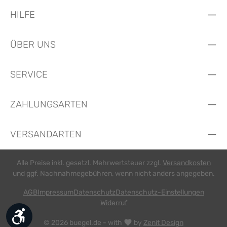
HILFE
ÜBER UNS
SERVICE
ZAHLUNGSARTEN
VERSANDARTEN
Alle Preise inkl. gesetzl. Mehrwertsteuer zzgl.
Versandkosten
und ggf. Nachnahmegebühren, wenn nicht anders angegeben.
AGB
Impressum
Datenschutz
Datenschutz-Einstellungen
Widerruf
Werkzeugleiste anzeigen
© 2026 buegel.de - with
by
Zenit Design