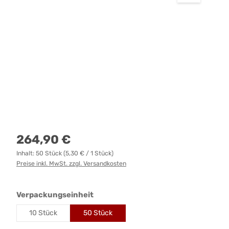
Regulärer Preis:
264,90 €
Inhalt:
50 Stück
(5,30 € / 1 Stück)
Preise inkl. MwSt. zzgl. Versandkosten
auswählen
Verpackungseinheit
10 Stück
50 Stück