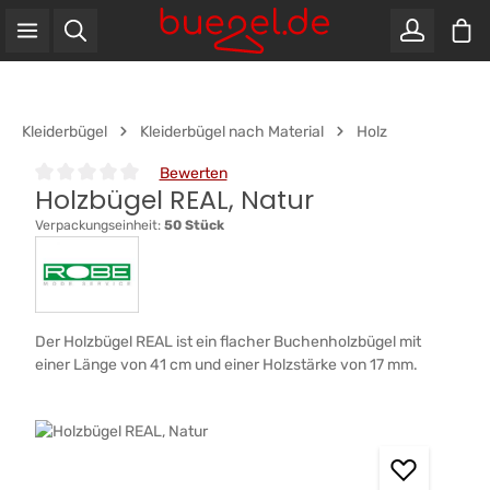
War
Zum Hauptinhalt springen
Kleiderbügel
Kleiderbügel nach Material
Holz
Bewerten
Holzbügel REAL, Natur
Durchschnittliche Bewertung von 0 von 5 Sternen
Verpackungseinheit:
50 Stück
Der Holzbügel REAL ist ein flacher Buchenholzbügel mit
einer Länge von 41 cm und einer Holzstärke von 17 mm.
Bildergalerie überspringen