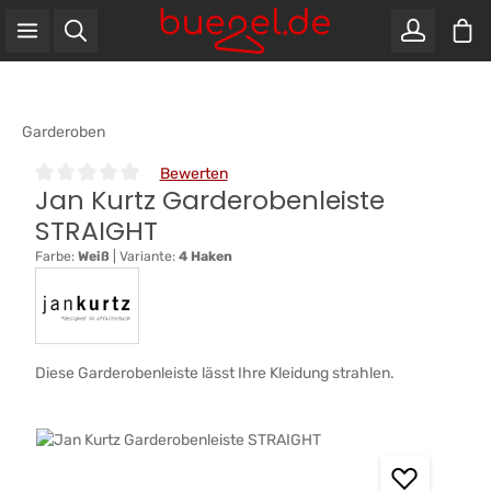
War
Zum Hauptinhalt springen
Garderoben
Bewerten
Jan Kurtz Garderobenleiste
Durchschnittliche Bewertung von 0 von 5 Sternen
STRAIGHT
Farbe:
Weiß
|
Variante:
4 Haken
Diese Garderobenleiste lässt Ihre Kleidung strahlen.
Bildergalerie überspringen