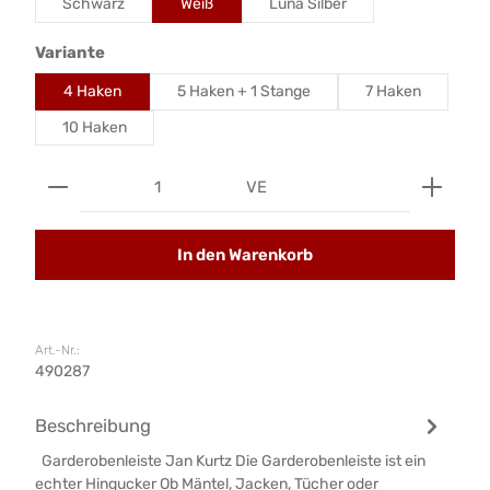
Schwarz
Weiß
Luna Silber
auswählen
Variante
4 Haken
5 Haken + 1 Stange
7 Haken
10 Haken
Produkt Anzahl: Gib den gewünschten Wert ein od
VE
In den Warenkorb
Art.-Nr.:
490287
Beschreibung
Garderobenleiste Jan Kurtz Die Garderobenleiste ist ein
echter Hingucker Ob Mäntel, Jacken, Tücher oder