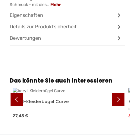
Schmuck - mit dies…
Mehr
Eigenschaften
Details zur Produktsicherheit
Bewertungen
Produktgalerie überspringen
Das könnte Sie auch interessieren
Acryl-Kleiderbügel Curve
Ed
Inh
Regulärer Preis:
Ver
27,45 €
59