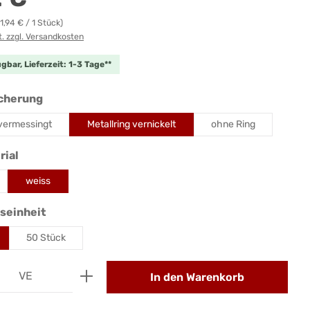
(1,94 € / 1 Stück)
t. zzgl. Versandkosten
gbar, Lieferzeit: 1-3 Tage**
auswählen
icherung
 vermessingt
Metallring vernickelt
ohne Ring
auswählen
rial
weiss
auswählen
seinheit
50 Stück
Anzahl: Gib den gewünschten Wert ein od
VE
In den Warenkorb