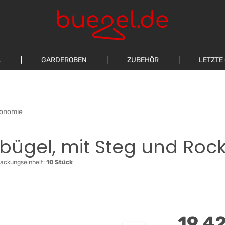
L
GARDEROBEN
ZUBEHÖR
LETZTE
ronomie
erbügel, mit Steg und Ro
ackungseinheit:
10 Stück
Regulärer Preis
19,4