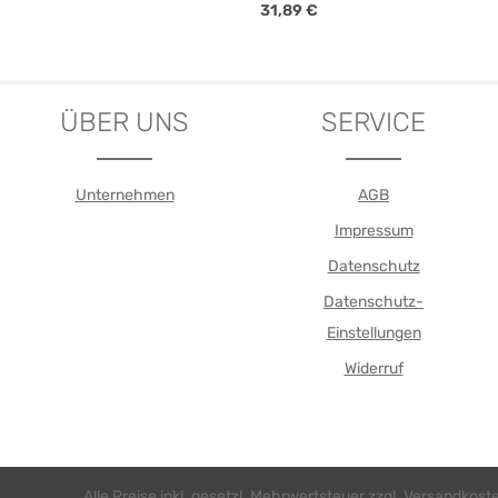
is:
Regulärer Preis:
31,89 €
n Wert ein oder benutze die Schaltfläch
t Anzahl: Gib den gewünschten Wert ein 
Details
VE
ÜBER UNS
SERVICE
Unternehmen
AGB
Impressum
Datenschutz
Datenschutz-
Einstellungen
Widerruf
Alle Preise inkl. gesetzl. Mehrwertsteuer zzgl.
Versandkost