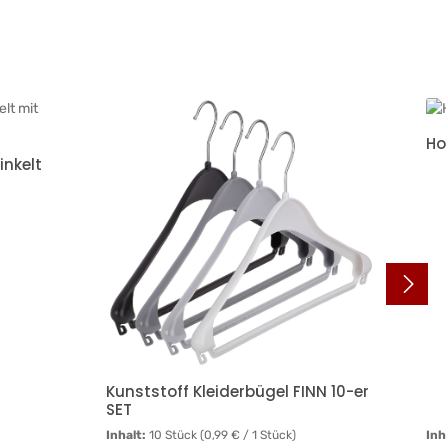
Ho
inkelt
Kunststoff Kleiderbügel FINN 10-er
SET
Inhalt:
10 Stück
(0,99 € / 1 Stück)
Inh