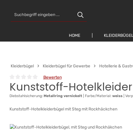
 Hauptinhalt springen
Zur Suche springen
Zur Hauptnavigation springen
HOME
KLEIDERBÜGE
Kleiderbügel
Kleiderbügel für Gewerbe
Hotellerie & Gast
Bewerten
Kunststoff-Hotelkleid
Durchschnittliche Bewertung von 0 von 5 Sternen
Diebstahlsicherung:
Metallring vernickelt
|
Farbe/Material:
weiss
|
Verp
Kunststoff-Hotelkleiderbügel mit Steg mit Rockhäckchen
Bildergalerie überspringen