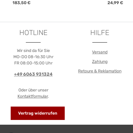
Regulärer Preis:
Regulärer Pre
183,50 €
24,99 €
Produkt Anzahl: Gib den gewünschte
Produk
VE
HOTLINE
HILFE
Wir sind da für Sie
Versand
MO-DO 08-16:30 Uhr
Zahlung
FR 08:00-15:00 Uhr
Retoure & Reklamation
+49 6063 931324
Oder über unser
Kontaktformular
.
Vertrag widerrufen