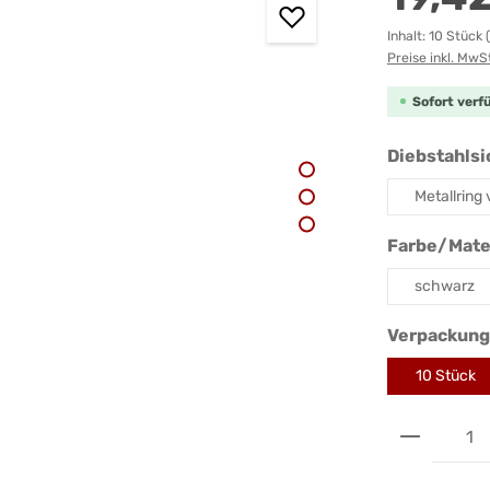
Inhalt:
10 Stück
Preise inkl. MwS
Sofort verfü
Diebstahls
Metallring
Farbe/Mate
schwarz
Verpackung
10 Stück
Produkt 