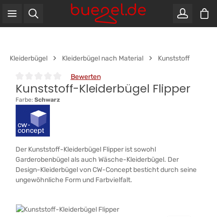
War
Zum Hauptinhalt springen
Kleiderbügel
Kleiderbügel nach Material
Kunststoff
Bewerten
Kunststoff-Kleiderbügel Flipper
Durchschnittliche Bewertung von 0 von 5 Sternen
Farbe:
Schwarz
Der Kunststoff-Kleiderbügel Flipper ist sowohl
Garderobenbügel als auch Wäsche-Kleiderbügel. Der
Design-Kleiderbügel von CW-Concept besticht durch seine
ungewöhnliche Form und Farbvielfalt.
Bildergalerie überspringen