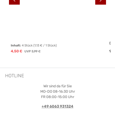
Dr
Inhalt:
4 Stück
(1,13 € / 1 Stück)
Verkaufspreis:
Reg
4,50 €
Regulärer Preis:
9,9
UVP
5,99 €
HOTLINE
Wir sind da für Sie
MO-DO 08-16:30 Uhr
FR 08:00-15:00 Uhr
+49 6063 931324