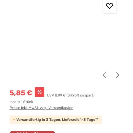
Verkaufspreis:
%
5,85 €
Regulärer Preis:
UVP
8,99 €
(34.93% gespart)
Inhalt:
1 Stück
Preise inkl. MwSt. zzgl. Versandkosten
Versandfertig in 3 Tagen, Lieferzeit 1-3 Tage**