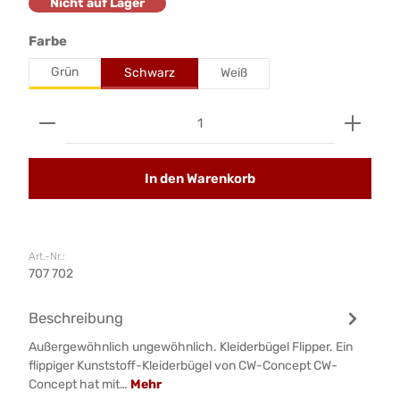
Nicht auf Lager
auswählen
Farbe
Grün
Schwarz
Weiß
Produkt Anzahl: Gib den gewünschten Wert ein od
In den Warenkorb
Art.-Nr.:
707 702
Beschreibung
Außergewöhnlich ungewöhnlich. Kleiderbügel Flipper. Ein
flippiger Kunststoff-Kleiderbügel von CW-Concept CW-
Concept hat mit…
Mehr