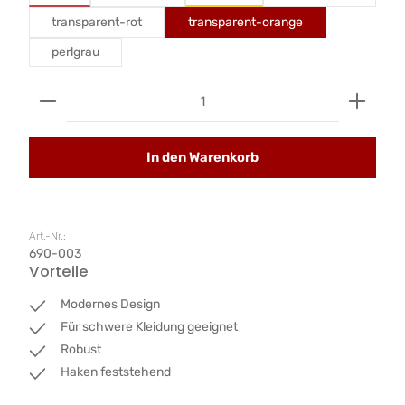
transparent-rot
transparent-orange
perlgrau
Produkt Anzahl: Gib den gewünschten Wert ein od
In den Warenkorb
Art.-Nr.:
690-003
Vorteile
Modernes Design
Für schwere Kleidung geeignet
Robust
Haken feststehend