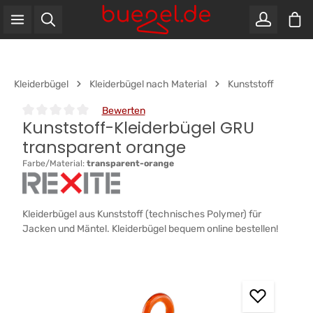
War
Zum Hauptinhalt springen
Kleiderbügel
Kleiderbügel nach Material
Kunststoff
Bewerten
Kunststoff-Kleiderbügel GRU
Durchschnittliche Bewertung von 0 von 5 Sternen
transparent orange
Farbe/Material:
transparent-orange
Kleiderbügel aus Kunststoff (technisches Polymer) für
Jacken und Mäntel. Kleiderbügel bequem online bestellen!
Bildergalerie überspringen