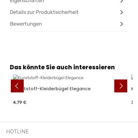
Eigenschaften
Details zur Produktsicherheit
Bewertungen
Produktgalerie überspringen
Das könnte Sie auch interessieren
Kunststoff-Kleiderbügel Elegance
Ku
Regulärer Preis:
Reg
4,79 €
3,
HOTLINE