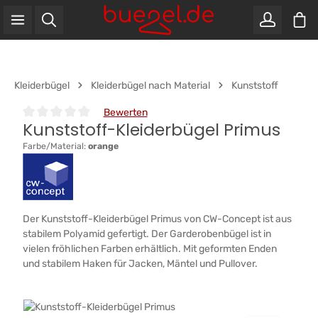
War
Zum Hauptinhalt springen
Kleiderbügel
Kleiderbügel nach Material
Kunststoff
Bewerten
Kunststoff-Kleiderbügel Primus
Durchschnittliche Bewertung von 0 von 5 Sternen
Farbe/Material:
orange
Der Kunststoff-Kleiderbügel Primus von CW-Concept ist aus
stabilem Polyamid gefertigt. Der Garderobenbügel ist in
vielen fröhlichen Farben erhältlich. Mit geformten Enden
und stabilem Haken für Jacken, Mäntel und Pullover.
Bildergalerie überspringen