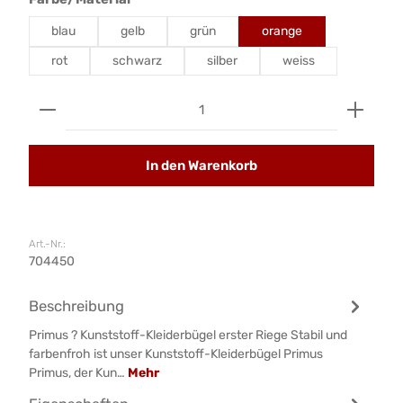
blau
gelb
grün
orange
rot
schwarz
silber
weiss
Produkt Anzahl: Gib den gewünschten Wert ein od
In den Warenkorb
Art.-Nr.:
704450
Beschreibung
Primus ? Kunststoff-Kleiderbügel erster Riege Stabil und
farbenfroh ist unser Kunststoff-Kleiderbügel Primus
Primus, der Kun…
Mehr