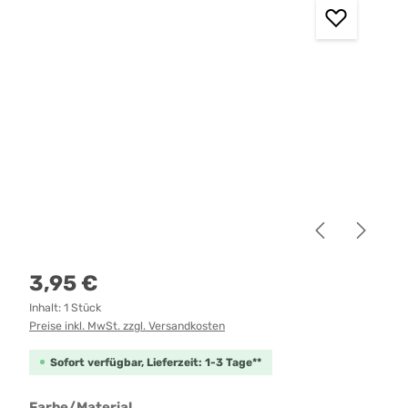
Regulärer Preis:
3,95 €
Inhalt:
1 Stück
Preise inkl. MwSt. zzgl. Versandkosten
Sofort verfügbar, Lieferzeit: 1-3 Tage**
auswählen
Farbe/Material