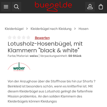
War
Zum Hauptinhalt springen
Kleiderbügel
Kleiderbügel nach Kleidung
Hosen
Bewerten
Lotusholz-Hosenbügel, mit
Durchschnittliche Bewertung von 0 von 5 Sternen
Klammern "black & white"
Farbe/Material:
weiss
|
Verpackungseinheit:
50 Stück
Von der Anzughose über die Stoffhose bis hin zur Shorts ?
Beinkleid ist besonders schön, wenn es knitterfrei ist. Mit
diesem Kleiderbügel aus Lotusholz gelingt die faltenfreie
Mission problemlos. An den soliden Klammern des
Kleiderbügels können Kleidungss