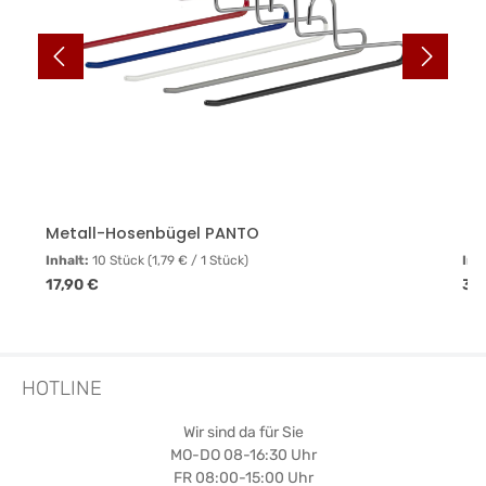
Metall-Hosenbügel PANTO
Inhalt:
10 Stück
(1,79 € / 1 Stück)
Inh
Regulärer Preis:
Reg
17,90 €
35
HOTLINE
Wir sind da für Sie
MO-DO 08-16:30 Uhr
FR 08:00-15:00 Uhr