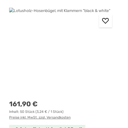
Bildergalerie überspringen
Regulärer Preis:
161,90 €
Inhalt:
50 Stück
(3,24 € / 1 Stück)
Preise inkl. MwSt. zzgl. Versandkosten