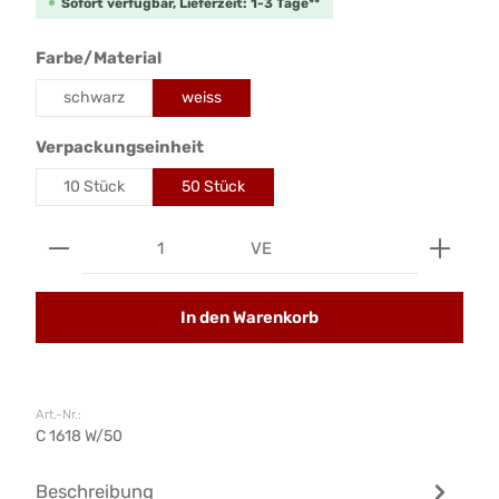
Sofort verfügbar, Lieferzeit: 1-3 Tage**
auswählen
Farbe/Material
schwarz
weiss
auswählen
Verpackungseinheit
10 Stück
50 Stück
Produkt Anzahl: Gib den gewünschten Wert ein od
VE
In den Warenkorb
Art.-Nr.:
C 1618 W/50
Beschreibung