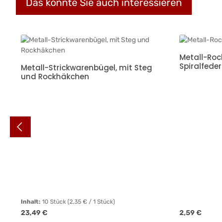
Das könnte Sie auch interessieren
Produktgalerie überspringen
Metall-Roc
Spiralfeder
Metall-Strickwarenbügel, mit Steg
und Rockhäkchen
Inhalt:
10 Stück
(2,35 € / 1 Stück)
Regulärer Preis:
Regulärer Pre
23,49 €
2,59 €