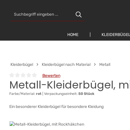
 Hauptinhalt springen
Zur Suche springen
Zur Hauptnavigation springen
HOME
KLEIDERBÜGE
Kleiderbügel
Kleiderbügel nach Material
Metall
Bewerten
Metall-Kleiderbügel, 
Durchschnittliche Bewertung von 0 von 5 Sternen
Farbe/Material:
rot
|
Verpackungseinheit:
50 Stück
Ein besonderer Kleiderbügel für besondere Kleidung
Bildergalerie überspringen