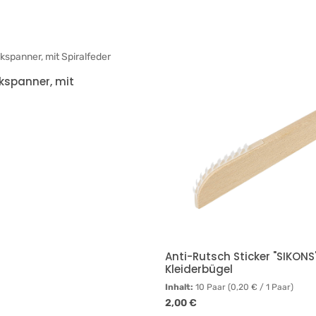
kspanner, mit
Anti-Rutsch Sticker "SIKONS"
Kleiderbügel
Inhalt:
10 Paar
(0,20 € / 1 Paar)
is:
Regulärer Preis:
2,00 €