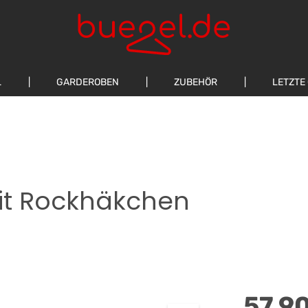
L
GARDEROBEN
ZUBEHÖR
LETZTE
mit Rockhäkchen
Regulärer Preis
57,9