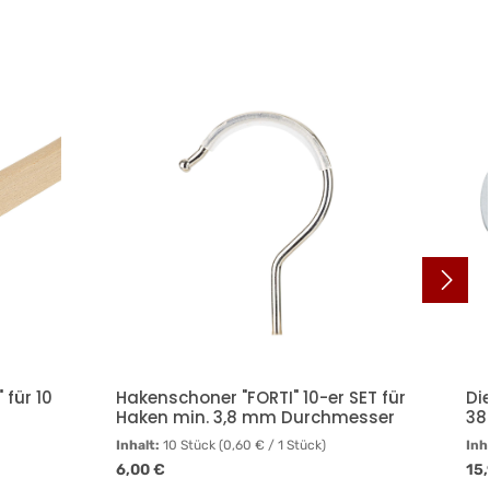
 für 10
Hakenschoner "FORTI" 10-er SET für
Di
Haken min. 3,8 mm Durchmesser
38
Inhalt:
10 Stück
(0,60 € / 1 Stück)
Inh
Regulärer Preis:
Reg
6,00 €
15,