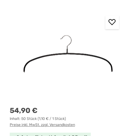
Bildergalerie überspringen
Regulärer Preis:
54,90 €
Inhalt:
50 Stück
(1,10 € / 1 Stück)
Preise inkl. MwSt. zzgl. Versandkosten