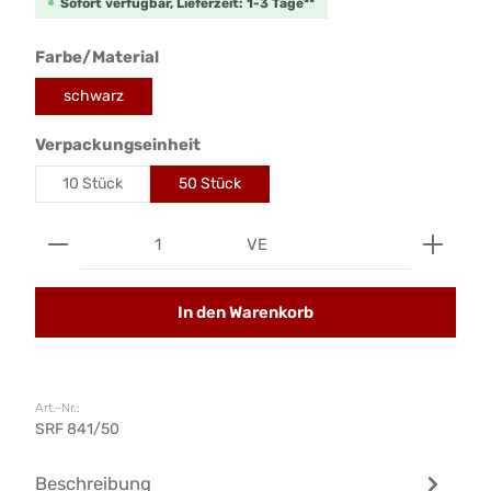
Sofort verfügbar, Lieferzeit: 1-3 Tage**
auswählen
Farbe/Material
schwarz
auswählen
Verpackungseinheit
10 Stück
50 Stück
Produkt Anzahl: Gib den gewünschten Wert ein od
VE
In den Warenkorb
Art.-Nr.:
SRF 841/50
Beschreibung