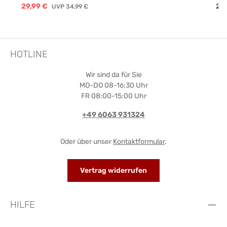
Verkaufspreis:
Reg
29,99 €
Regulärer Preis:
22
UVP
34,99 €
HOTLINE
Wir sind da für Sie
MO-DO 08-16:30 Uhr
FR 08:00-15:00 Uhr
+49 6063 931324
Oder über unser
Kontaktformular
.
Vertrag widerrufen
HILFE