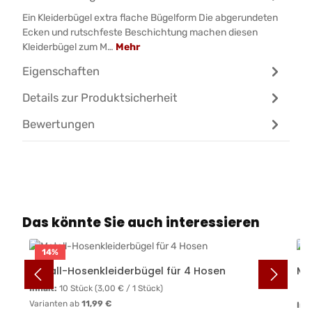
Ein Kleiderbügel extra flache Bügelform Die abgerundeten
Ecken und rutschfeste Beschichtung machen diesen
Kleiderbügel zum M…
Mehr
Eigenschaften
Details zur Produktsicherheit
Bewertungen
Produktgalerie überspringen
Das könnte Sie auch interessieren
14
%
Metall-Hosenkleiderbügel für 4 Hosen
Me
Inhalt:
10 Stück
(3,00 € / 1 Stück)
Varianten ab
11,99 €
Inh