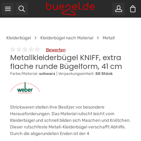
War
Zum Hauptinhalt springen
Kleiderbügel
Kleiderbügel nach Material
Metall
Bewerten
Metallkleiderbügel KNIFF, extra
Durchschnittliche Bewertung von 0 von 5 Sternen
flache runde Bügelform, 41 cm
Farbe/Material:
schwarz
|
Verpackungseinheit:
50 Stück
Strickwaren stellen ihre Besitzer vor besondere
Herausforderungen. Das Material rutscht leicht vom
Kleiderbügel und schnell bilden sich Maschen und Knötchen.
Dieser rutschfeste Metall-Kleiderbügel verschafft Abhilfe.
Durch die abgerundeten Enden ist der 4