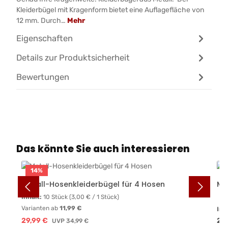
Kleiderbügel mit Kragenform bietet eine Auflagefläche von
12 mm. Durch…
Mehr
Eigenschaften
Details zur Produktsicherheit
Bewertungen
Produktgalerie überspringen
Das könnte Sie auch interessieren
14
%
Metall-Hosenkleiderbügel für 4 Hosen
Me
Inhalt:
10 Stück
(3,00 € / 1 Stück)
Varianten ab
11,99 €
Inh
Verkaufspreis:
Reg
29,99 €
Regulärer Preis:
22
UVP
34,99 €