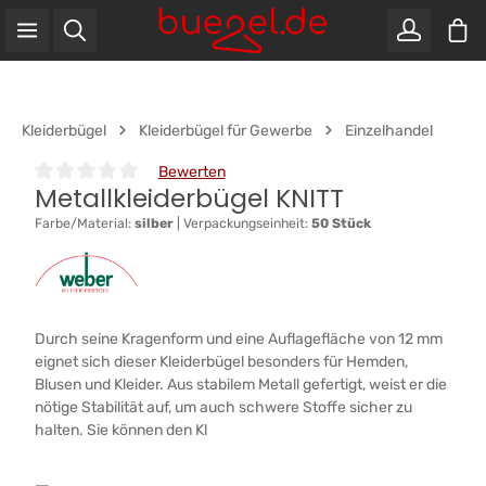
War
Zum Hauptinhalt springen
Kleiderbügel
Kleiderbügel für Gewerbe
Einzelhandel
Bewerten
Metallkleiderbügel KNITT
Durchschnittliche Bewertung von 0 von 5 Sternen
Farbe/Material:
silber
|
Verpackungseinheit:
50 Stück
Durch seine Kragenform und eine Auflagefläche von 12 mm
eignet sich dieser Kleiderbügel besonders für Hemden,
Blusen und Kleider. Aus stabilem Metall gefertigt, weist er die
nötige Stabilität auf, um auch schwere Stoffe sicher zu
halten. Sie können den Kl