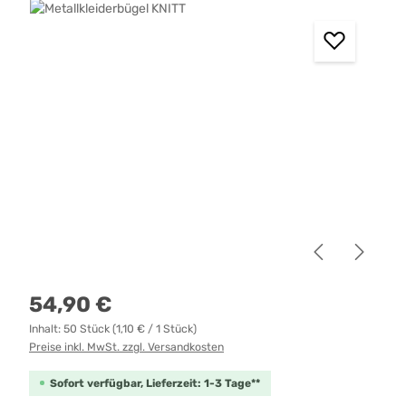
Bildergalerie überspringen
Regulärer Preis:
54,90 €
Inhalt:
50 Stück
(1,10 € / 1 Stück)
Preise inkl. MwSt. zzgl. Versandkosten
Sofort verfügbar, Lieferzeit: 1-3 Tage**