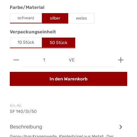
auswählen
Farbe/Material
schwarz
silber
weiss
auswählen
Verpackungseinheit
10 Stück
50 Stück
Produkt Anzahl: Gib den gewünschten Wert ein od
VE
In den Warenkorb
Art.-Nr.:
SF 140/SI/50
Beschreibung
Genau Ihre Kragenweite. Kleiderbügel aus Metall. Der