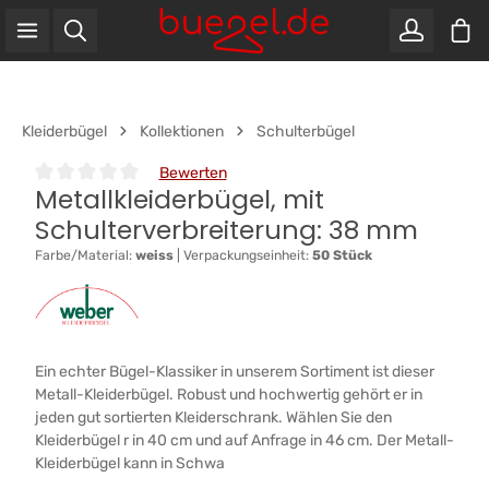
War
Zum Hauptinhalt springen
Kleiderbügel
Kollektionen
Schulterbügel
Bewerten
Metallkleiderbügel, mit
Durchschnittliche Bewertung von 0 von 5 Sternen
Schulterverbreiterung: 38 mm
Farbe/Material:
weiss
|
Verpackungseinheit:
50 Stück
Ein echter Bügel-Klassiker in unserem Sortiment ist dieser
Metall-Kleiderbügel. Robust und hochwertig gehört er in
jeden gut sortierten Kleiderschrank. Wählen Sie den
Kleiderbügel r in 40 cm und auf Anfrage in 46 cm. Der Metall-
Kleiderbügel kann in Schwa