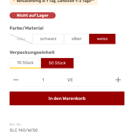
Versandfertig in 1 Tag, Lieferzeit 1-3 Tage**
Nicht auf Lager
auswählen
Farbe/Material
weiss
blau
schwarz
silber
auswählen
Verpackungseinheit
10 Stück
50 Stück
Produkt Anzahl: Gib den gewünschten Wert ein od
VE
In den Warenkorb
Art.-Nr.:
SLC 140/W/50