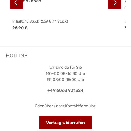
Rockhäkchen
Me
Sc
Inhalt:
10 Stück
(2,69 € / 1 Stück)
Inh
Regulärer Preis:
Reg
26,90 €
36
HOTLINE
Wir sind da für Sie
MO-DO 08-16:30 Uhr
FR 08:00-15:00 Uhr
+49 6063 931324
Oder über unser
Kontaktformular
.
Vertrag widerrufen