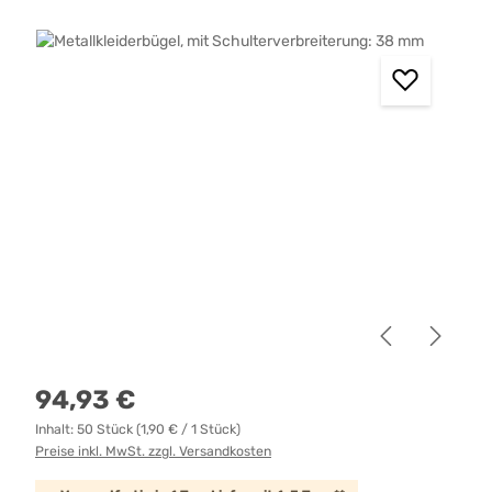
Bildergalerie überspringen
Regulärer Preis:
94,93 €
Inhalt:
50 Stück
(1,90 € / 1 Stück)
Preise inkl. MwSt. zzgl. Versandkosten