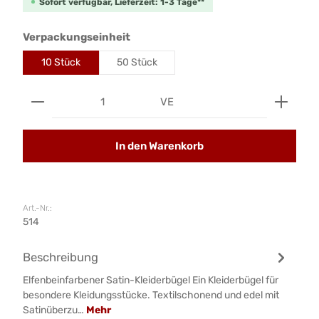
Sofort verfügbar, Lieferzeit: 1-3 Tage**
auswählen
Verpackungseinheit
10 Stück
50 Stück
Produkt Anzahl: Gib den gewünschten Wert ein od
VE
In den Warenkorb
Art.-Nr.:
514
Beschreibung
Elfenbeinfarbener Satin-Kleiderbügel Ein Kleiderbügel für
besondere Kleidungsstücke. Textilschonend und edel mit
Satinüberzu…
Mehr