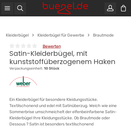
War
Zum Hauptinhalt springen
Kleiderbügel
Kleiderbügel für Gewerbe
Brautmode
Bewerten
Satin-Kleiderbügel, mit
Durchschnittliche Bewertung von 0 von 5 Sternen
kunststoffüberzogenem Haken
Verpackungseinheit:
10 Stück
Ein Kleiderbügel für besondere Kleidungsstücke.
Textilschonend und edel mit Satinüberzug. Weich wie eine
Sommerbrise umschmeichelt der elfenbeinfarbene Satin-
Kleiderbügel Ihre Kleidungsstücke. Ob Brautmode oder
Dessous ? Satin ist besonders textilschonend