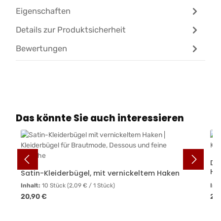
Eigenschaften
Details zur Produktsicherheit
Bewertungen
Produktgalerie überspringen
Das könnte Sie auch interessieren
Du
Ha
Satin-Kleiderbügel, mit vernickeltem Haken
Inhalt:
10 Stück
(2,09 € / 1 Stück)
Inh
Regulärer Preis:
Reg
20,90 €
20