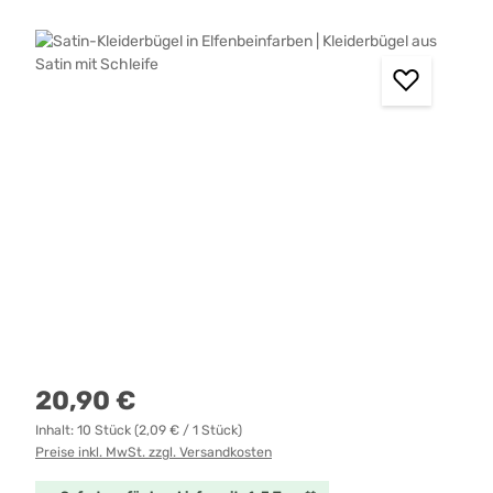
Bildergalerie überspringen
Regulärer Preis:
20,90 €
Inhalt:
10 Stück
(2,09 € / 1 Stück)
Preise inkl. MwSt. zzgl. Versandkosten