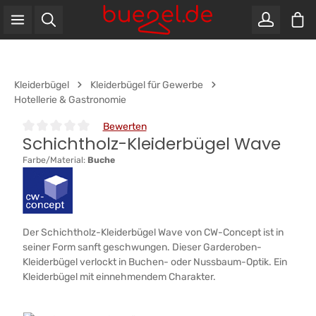
War
Zum Hauptinhalt springen
Kleiderbügel
Kleiderbügel für Gewerbe
Hotellerie & Gastronomie
Bewerten
Schichtholz-Kleiderbügel Wave
Durchschnittliche Bewertung von 0 von 5 Sternen
Farbe/Material:
Buche
Der Schichtholz-Kleiderbügel Wave von CW-Concept ist in
seiner Form sanft geschwungen. Dieser Garderoben-
Kleiderbügel verlockt in Buchen- oder Nussbaum-Optik. Ein
Kleiderbügel mit einnehmendem Charakter.