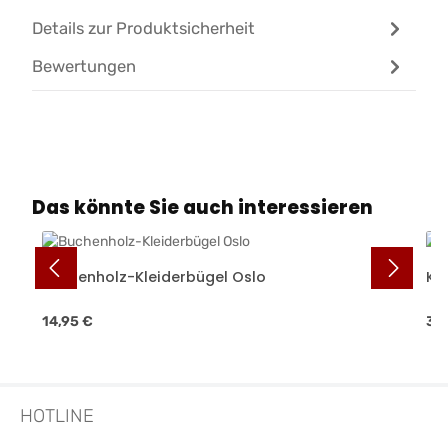
Details zur Produktsicherheit
Bewertungen
Produktgalerie überspringen
Das könnte Sie auch interessieren
Buchenholz-Kleiderbügel Oslo
Ku
Regulärer Preis:
Reg
14,95 €
3,
HOTLINE