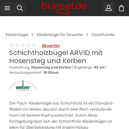
War
Zum Hauptinhalt springen
Kleiderbügel
Kleiderbügel für Gewerbe
Einzelhandel
Bewerten
Schichtholzbügel ARVID mit
Durchschnittliche Bewertung von 0 von 5 Sternen
Hosensteg und Kerben
Ausstattung:
Hosensteg und Kerben
|
Bügellänge:
42 cm
|
Verpackungseinheit:
10 Stück
Der Flach-Kleiderbügel aus Schichtholz ist ein Standard-
Modell von Weber, das sich durch eine flach verlaufende
Form mit kleinem Kopf auszeichnet. Durch diese
Formgebung lässt sich der Schichtholz-Kleiderbügel vor
allem für Oberbekleidung mit engem Halsau