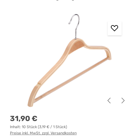
Bildergalerie überspringen
Regulärer Preis:
31,90 €
Inhalt:
10 Stück
(3,19 € / 1 Stück)
Preise inkl. MwSt. zzgl. Versandkosten