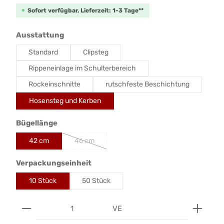
Sofort verfügbar, Lieferzeit: 1-3 Tage**
auswählen
Ausstattung
Standard
Clipsteg
Rippeneinlage im Schulterbereich
Rockeinschnitte
rutschfeste Beschichtung
Hosensteg und Kerben
auswählen
Bügellänge
42 cm
46 cm
auswählen
Verpackungseinheit
10 Stück
50 Stück
Produkt Anzahl: Gib den gewünschten Wert ein od
VE