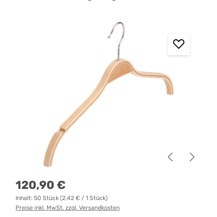
Bildergalerie überspringen
Regulärer Preis:
120,90 €
Inhalt:
50 Stück
(2,42 € / 1 Stück)
Preise inkl. MwSt. zzgl. Versandkosten