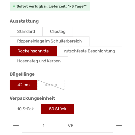
Sofort verfügbar, Lieferzeit: 1-3 Tage**
auswählen
Ausstattung
Standard
Clipsteg
Rippeneinlage im Schulterbereich
Rockeinschnitte
rutschfeste Beschichtung
Hosensteg und Kerben
auswählen
Bügellänge
42 cm
46 cm
auswählen
Verpackungseinheit
10 Stück
50 Stück
Produkt Anzahl: Gib den gewünschten Wert ein od
VE