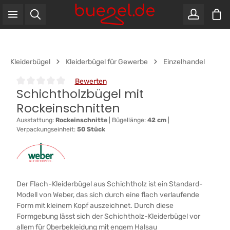
War
Zum Hauptinhalt springen
Kleiderbügel
Kleiderbügel für Gewerbe
Einzelhandel
Bewerten
Schichtholzbügel mit
Durchschnittliche Bewertung von 0 von 5 Sternen
Rockeinschnitten
Ausstattung:
Rockeinschnitte
|
Bügellänge:
42 cm
|
Verpackungseinheit:
50 Stück
Der Flach-Kleiderbügel aus Schichtholz ist ein Standard-
Modell von Weber, das sich durch eine flach verlaufende
Form mit kleinem Kopf auszeichnet. Durch diese
Formgebung lässt sich der Schichtholz-Kleiderbügel vor
allem für Oberbekleidung mit engem Halsau