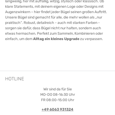
langweilig, her mit auffällig, witzig, stylisch oder klassisch. Ob
Buchenholzes oder der zeitlosen Schönheit in
klassischem Schwarz und Weiß ermöglicht es Ihnen,
klare Statements, mit deinem eigenen Loge oder Designs mit
Ihren Kleiderschrank individuell zu gestalten.
Augenzwinkern – hier findet jeder Bügel seinen großen Auftritt.
Eigenschaften im Überblick:Hergestellt aus
Unsere Bügel sind gemacht für alle, die mehr wollen als „nur
hochwertigem Buchenholz aus kontrolliertem
praktisch“. Robust, detailreich - auch mit starken Farben -
Anbau Mit praktischen Rockeinschnitten für das
sorgen sie dafür, dass Bügel nicht nur halten, sondern auch
sichere Aufhängen von Röcken und Tops Drehbarer
etwas hermachen. Perfekt zum Sammeln, Kombinieren oder
Haken erhöht die Flexibilität und Vielseitigkeit In drei
Größen verfügbar: 38 cm, 41 cm, und 44 cm Wählbare
einfach, um dem
Alltag ein kleines Upgrade
zu verpassen.
Ausführungen: Natur lackiert, Schwarz, und Weiß EU-
Produktion garantiert hohe Standards in Qualität und
Nachhaltigkeit Maximale Funktionalität für Ihren
KleiderschrankDieser erweiterte Kleiderbügel ist mehr
als nur ein Aufbewahrungszubehör; er ist ein Statement
für Qualität und umweltbewusstes Handeln. Durch die
speziellen Rockeinschnitte wird das Aufhängen von
empfindlichen Kleidungsstücken zum Kinderspiel, ohne
HOTLINE
dass diese beschädigt werden oder ihren perfekten Sitz
verlieren. Verleihen Sie Ihrem Kleiderschrank eine Note
Wir sind da für Sie
von Luxus und Praktikabilität. Entscheiden Sie sich jetzt
für unseren vielseitigen Kleiderbügel und genießen Sie
MO-DO 08-16:30 Uhr
die ideale Verbindung aus Stil, Qualität und
FR 08:00-15:00 Uhr
Funktionalität! --- Ich hoffe, diese Beschreibung passt
perfekt zu deinem neuen Produkt!
+49 6063 931324