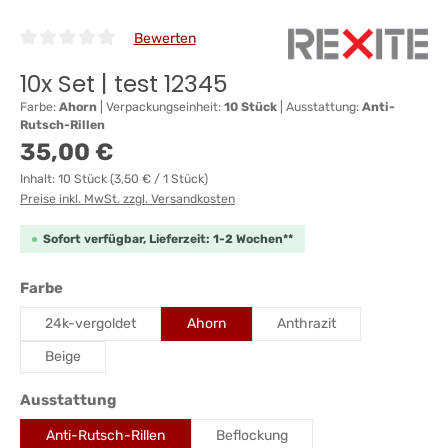
Bewerten
Durchschnittliche Bewertung von 0 von 5 Sternen
10x Set | test 12345
Farbe:
Ahorn
|
Verpackungseinheit:
10 Stück
|
Ausstattung:
Anti-
Rutsch-Rillen
Regulärer Preis:
35,00 €
Inhalt:
10 Stück
(3,50 € / 1 Stück)
Preise inkl. MwSt. zzgl. Versandkosten
Sofort verfügbar, Lieferzeit: 1-2 Wochen**
auswählen
Farbe
24k-vergoldet
Ahorn
Anthrazit
Beige
auswählen
Ausstattung
Anti-Rutsch-Rillen
Beflockung