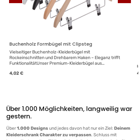
Buchenholz Formbügel mit Clipsteg
Vielseitiger Buchenholz-Kleiderbügel mit
Rockeinschnitten und Drehbarem Haken – Eleganz trifft
FunktionalitätUnser Premium-Kleiderbügel aus
I
exquisitem Buchenholz ist die ideale Lösung für eine
Regulärer Preis:
R
4,02 €
4
organisierte und stilvolle Aufbewahrung Ihrer
Garderobe. Gefertigt in der EU aus Holz aus
kontrolliertem Anbau, verbindet dieser Kleiderbügel
Nachhaltigkeit mit höchster Qualität. Dank der clever
integrierten Rockeinschnitte an den Enden ist er
besonders praktisch für das Aufhängen von Röcken und
Über 1.000 Möglichkeiten, langweilig war
Tops, ohne dass diese verrutschen oder Falten werfen.
Einzigartiges Design für Ihre GarderobeErhältlich in den
gestern.
Größen 38 cm, 41 cm und 44 cm, bietet unser
Kleiderbügel die perfekte Passform für jede Art von
Über
1.000 Designs
und jedes davon hat nur ein Ziel:
Deinem
Bekleidung. Die Auswahl zwischen der natürlichen
Kleiderschrank Charakter zu verpassen
. Schluss mit
Eleganz des roh geschliffenen und natur lackierten