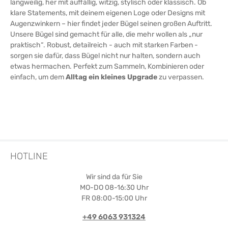
langweilig, her mit auffällig, witzig, stylisch oder klassisch. Ob
Buchenholzes oder der zeitlosen Schönheit in
klassischem Schwarz und Weiß ermöglicht es Ihnen,
klare Statements, mit deinem eigenen Loge oder Designs mit
Ihren Kleiderschrank individuell zu gestalten.
Augenzwinkern – hier findet jeder Bügel seinen großen Auftritt.
Eigenschaften im Überblick:Hergestellt aus
Unsere Bügel sind gemacht für alle, die mehr wollen als „nur
hochwertigem Buchenholz aus kontrolliertem
praktisch“. Robust, detailreich - auch mit starken Farben -
Anbau Mit praktischen Rockeinschnitten für das
sorgen sie dafür, dass Bügel nicht nur halten, sondern auch
sichere Aufhängen von Röcken und Tops Drehbarer
etwas hermachen. Perfekt zum Sammeln, Kombinieren oder
Haken erhöht die Flexibilität und Vielseitigkeit In drei
Größen verfügbar: 38 cm, 41 cm, und 44 cm Wählbare
einfach, um dem
Alltag ein kleines Upgrade
zu verpassen.
Ausführungen: Natur lackiert, Schwarz, und Weiß EU-
Produktion garantiert hohe Standards in Qualität und
Nachhaltigkeit Maximale Funktionalität für Ihren
KleiderschrankDieser erweiterte Kleiderbügel ist mehr
als nur ein Aufbewahrungszubehör; er ist ein Statement
für Qualität und umweltbewusstes Handeln. Durch die
speziellen Rockeinschnitte wird das Aufhängen von
empfindlichen Kleidungsstücken zum Kinderspiel, ohne
HOTLINE
dass diese beschädigt werden oder ihren perfekten Sitz
verlieren. Verleihen Sie Ihrem Kleiderschrank eine Note
Wir sind da für Sie
von Luxus und Praktikabilität. Entscheiden Sie sich jetzt
für unseren vielseitigen Kleiderbügel und genießen Sie
MO-DO 08-16:30 Uhr
die ideale Verbindung aus Stil, Qualität und
FR 08:00-15:00 Uhr
Funktionalität! --- Ich hoffe, diese Beschreibung passt
perfekt zu deinem neuen Produkt!
+49 6063 931324