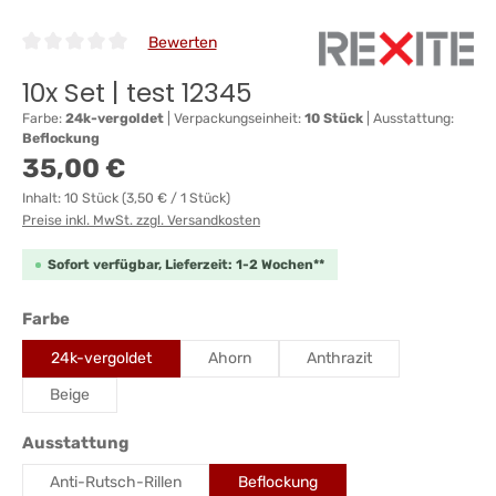
Bewerten
Durchschnittliche Bewertung von 0 von 5 Sternen
10x Set | test 12345
Farbe:
24k-vergoldet
|
Verpackungseinheit:
10 Stück
|
Ausstattung:
Beflockung
Regulärer Preis:
35,00 €
Inhalt:
10 Stück
(3,50 € / 1 Stück)
Preise inkl. MwSt. zzgl. Versandkosten
Sofort verfügbar, Lieferzeit: 1-2 Wochen**
auswählen
Farbe
24k-vergoldet
Ahorn
Anthrazit
Beige
auswählen
Ausstattung
Anti-Rutsch-Rillen
Beflockung