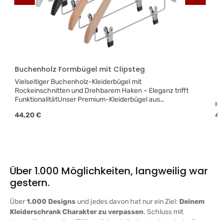
Buchenholz Formbügel mit Clipsteg
Vielseitiger Buchenholz-Kleiderbügel mit
Rockeinschnitten und Drehbarem Haken – Eleganz trifft
FunktionalitätUnser Premium-Kleiderbügel aus
I
exquisitem Buchenholz ist die ideale Lösung für eine
Regulärer Preis:
R
44,20 €
4
organisierte und stilvolle Aufbewahrung Ihrer
Garderobe. Gefertigt in der EU aus Holz aus
kontrolliertem Anbau, verbindet dieser Kleiderbügel
Nachhaltigkeit mit höchster Qualität. Dank der clever
integrierten Rockeinschnitte an den Enden ist er
besonders praktisch für das Aufhängen von Röcken und
Über 1.000 Möglichkeiten, langweilig war
Tops, ohne dass diese verrutschen oder Falten werfen.
Einzigartiges Design für Ihre GarderobeErhältlich in den
gestern.
Größen 38 cm, 41 cm und 44 cm, bietet unser
Kleiderbügel die perfekte Passform für jede Art von
Über
1.000 Designs
und jedes davon hat nur ein Ziel:
Deinem
Bekleidung. Die Auswahl zwischen der natürlichen
Kleiderschrank Charakter zu verpassen
. Schluss mit
Eleganz des roh geschliffenen und natur lackierten